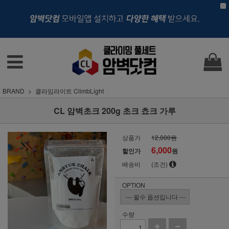
BRAND
클라임라이트 ClimbLight
CL 암벽초크 200g 초크 쵸크 가루
상품가
12,000원
6,000
할인가
원
배송비
(조건)
OPTION
수량