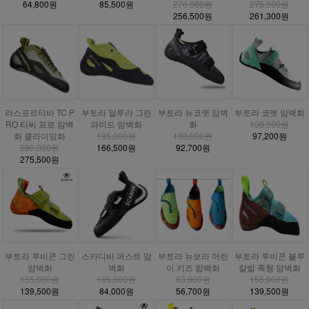
64,800원
85,500원
270,000원
275,000원
256,500원
261,300원
라스포르티바 TC P
부토라 알투라 그린
부토라 뉴코멧 암벽
부토라 코멧 암벽화
RO 티씨 프로 암벽
와이드 암벽화
화
108,000원
화 클라이밍화
185,000원
103,000원
97,200원
290,000원
166,500원
92,700원
275,500원
부토라 루비콘 그린
스카디바 퍼스트 암
부토라 뉴보라 어린
부토라 루비콘 블루
암벽화
벽화
이 키즈 암벽화
칼발 족형 암벽화
155,000원
105,000원
63,000원
155,000원
139,500원
84,000원
56,700원
139,500원