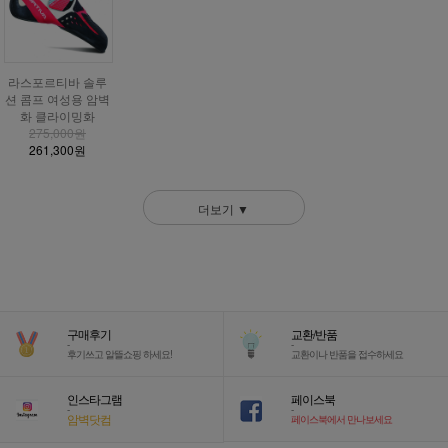
라스포르티바 솔루
션 콤프 여성용 암벽
화 클라이밍화
275,000원
261,300원
더보기 ▼
구매후기
교환/반품
-
-
후기쓰고 알뜰쇼핑 하세요!
교환이나 반품을 접수하세요
인스타그램
페이스북
-
-
암벽닷컴
페이스북에서 만나보세요