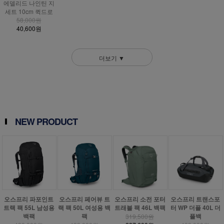
에델리드 나인틴 지
세트 10cm 퀵드로
58,000원
40,600원
더보기 ▼
NEW PRODUCT
오스프리 파포인트
오스프리 페어뷰 트
오스프리 소전 포터
오스프리 트랜스포
트랙 팩 55L 남성용
랙 팩 50L 여성용 백
트래블 팩 46L 백팩
터 WP 더플 40L 더
백팩
팩
플백
319,500원