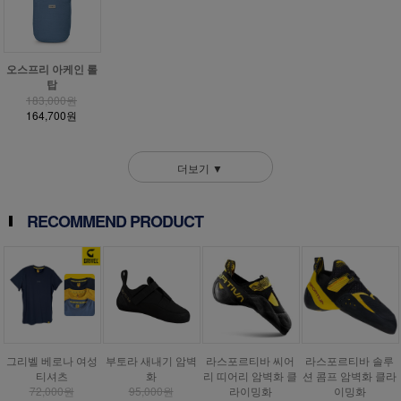
오스프리 아케인 롤
탑
183,000원
164,700원
더보기 ▼
RECOMMEND PRODUCT
그리벨 베로나 여성
부토라 새내기 암벽
라스포르티바 씨어
라스포르티바 솔루
티셔츠
화
리 띠어리 암벽화 클
션 콤프 암벽화 클라
72,000원
95,000원
라이밍화
이밍화