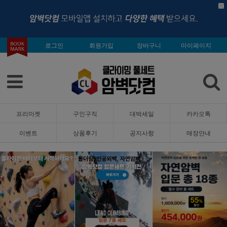
로그인
회원가입
장바구니
마이페이지
프리마켓
구인구직
대박세일
카카오톡
이벤트
상품후기
공지사항
매장안내