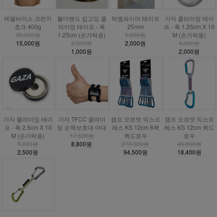
에델바이스 크런치
볼더랜드 킵고잉 클
락엠파이어 테이프
가자 클라이밍 테이
쵸크 400g
라이밍 테이프 - 폭
25mm
프 - 폭 1.25cm X 10
30,000원
1.25cm (손가락용)
5,000원
M (손가락용)
15,000원
2,500원
2,000원
4,000원
1,000원
2,000원
가자 클라이밍 테이
가자 TFCC 클라이
캠프 오르빗 익스프
캠프 오르빗 익스프
프 - 폭 2.5cm X 10
밍 손목보호대 아대
레스 KS 12cm 6팩
레스 KS 12cm 퀵드
M (손가락용)
17,600원
퀵드로우
로우
5,000원
8,800원
270,000원
46,000원
2,500원
94,500원
18,400원