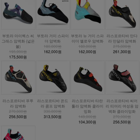
부토라 거미 스파이
부토라 아이벡스 씨
부토라 뉴 거미 스파
라스포르티바 만다
더 암벽화
그래스 암벽화 (넓은
이더 옐로우 암벽화
라 만달라 암벽화
180,000원
볼)
180,000원
275,000원
162,000원
195,000원
162,000원
261,300원
175,500원
라스포르티바 푸투
라스포르티바 온드
라스포르티바 타란
라스포르티바 씨어
라 암벽화
라 콤프 암벽화
툴라 암벽화 클라이
리 띠어리 여성용 암
270,000원
330,000원
밍화
벽화 클라이밍화
256,500원
313,500원
149,000원
270,000원
104,300원
256,500원