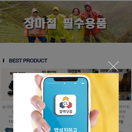
BEST PRODUCT
실내암벽 볼더링 입
인공외벽 클라이밍
자연암벽 클라이밍
자연암벽 클라이밍
문세트
입문세트
입문세트
고급 입문세트
173,000원
797,000원
1,009,000원
1,476,000원
112,500원
358,700원
454,100원
885,600원