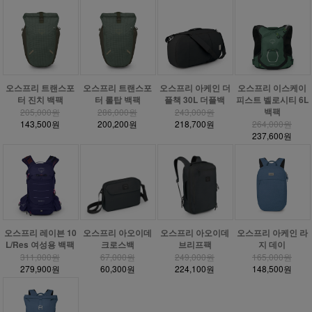
오스프리 트랜스포
오스프리 트랜스포
오스프리 아케인 더
오스프리 이스케이
터 진치 백팩
터 롤탑 백팩
플책 30L 더플백
피스트 벨로시티 6L
백팩
205,000원
286,000원
243,000원
143,500원
200,200원
218,700원
264,000원
237,600원
오스프리 레이븐 10
오스프리 아오이데
오스프리 아오이데
오스프리 아케인 라
L/Res 여성용 백팩
크로스백
브리프팩
지 데이
311,000원
67,000원
249,000원
165,000원
279,900원
60,300원
224,100원
148,500원