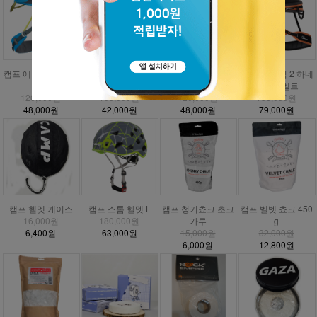
캠프 에너지 CR3 하
캠프 에너지 하네스
캠프 에너지 주니어
DMM 매버릭 2 하네
네스
안전벨트
하네스
스 안전벨트
120,000원
105,000원
120,000원
158,000원
48,000원
42,000원
48,000원
79,000원
캠프 헬멧 케이스
캠프 스톰 헬멧 L
캠프 청키쵸크 초크
캠프 벨벳 쵸크 450
16,000원
180,000원
가루
g
6,400원
63,000원
15,000원
32,000원
6,000원
12,800원