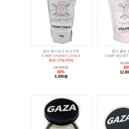
캠프 청키쵸크 초크가루
캠프 벨벳 쵸
CAMP CHUNKY CHALK
CAMP VELVET
용량 120g,450g
32,0
15,000
원
60
60%
12,8
6,000원