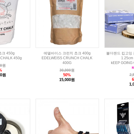
크 450g
에델바이스 크런치 쵸크 400g
볼더랜드 킵고잉 
 CHALK 450g
EDELWEISS CRUNCH CHALK
1.25c
400G
kEEP GOING 
00
원
%
30,000
원
00원
50%
2,
15,000원
1,