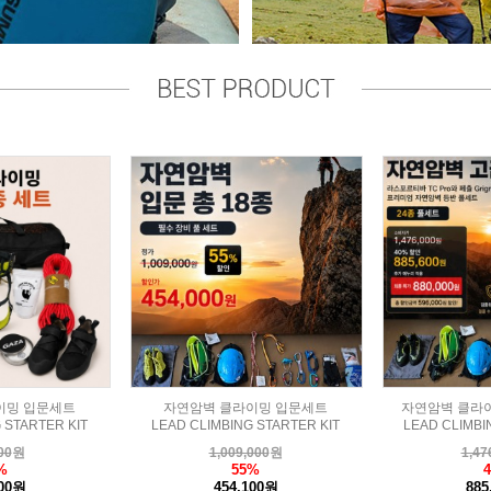
이밍 입문세트
자연암벽 클라이밍 입문세트
자연암벽 클라
 STARTER KIT
LEAD CLIMBING STARTER KIT
LEAD CLIMBI
00
원
1,009,000
원
1,47
%
55%
700원
454,100원
885