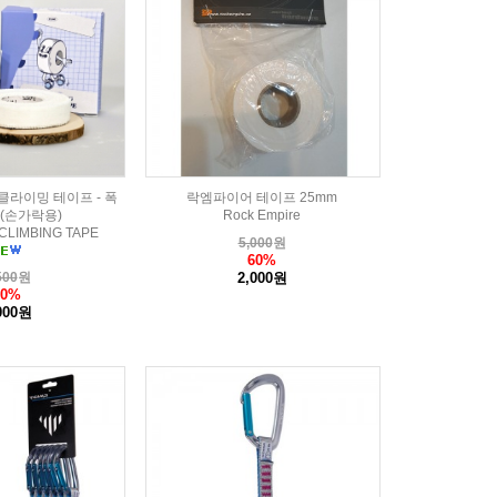
클라이밍 테이프 - 폭
락엠파이어 테이프 25mm
m (손가락용)
Rock Empire
CLIMBING TAPE
5,000
원
60%
500
원
2,000원
60%
000원