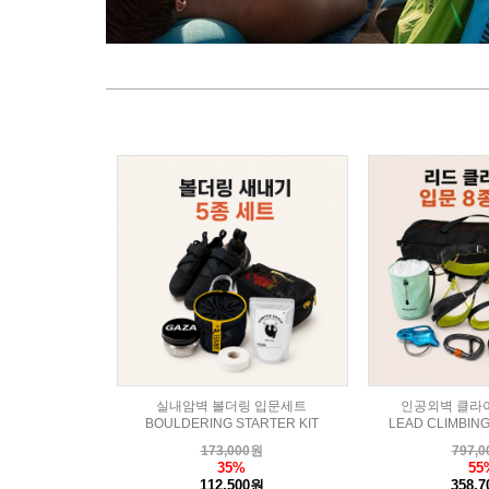
실내암벽 볼더링 입문세트
인공외벽 클라
BOULDERING STARTER KIT
LEAD CLIMBING
173,000
원
797,0
35%
55
112,500원
358,