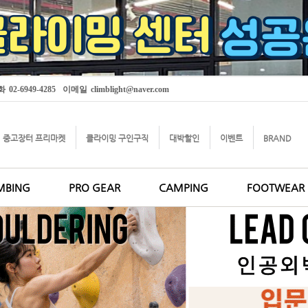
화
02-6949-4285
이메일
climblight@naver.com
중고장터 프리마켓
클라이밍 구인구직
대박할인
이벤트
BRAND
MBING
PRO GEAR
CAMPING
FOOTWEAR