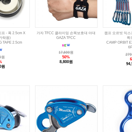
- 폭 2.5cm X
가자 TFCC 클라이밍 손목보호대 아대
캠프 오르빗 익스프
손가락용)
GAZA TFCC
퀵
G TAPE 2.5cm
CAMP ORBIT E
6
17,600
원
270
50%
0
원
%
8,800원
94
00원