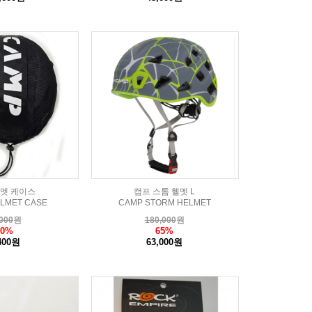
헬멧 케이스
캠프 스톰 헬멧 L
LMET CASE
CAMP STORM HELMET
000
원
180,000
원
60%
65%
400원
63,000원