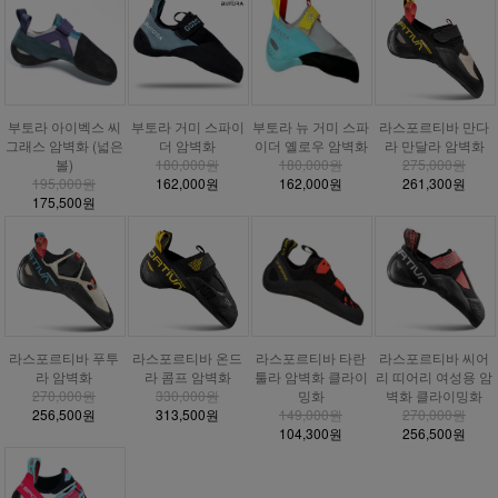
부토라 거미 스파이
부토라 아이벡스 씨
부토라 뉴 거미 스파
라스포르티바 만다
더 암벽화
그래스 암벽화 (넓은
이더 옐로우 암벽화
라 만달라 암벽화
180,000원
볼)
180,000원
275,000원
162,000원
195,000원
162,000원
261,300원
175,500원
라스포르티바 푸투
라스포르티바 온드
라스포르티바 타란
라스포르티바 씨어
라 암벽화
라 콤프 암벽화
툴라 암벽화 클라이
리 띠어리 여성용 암
270,000원
330,000원
밍화
벽화 클라이밍화
256,500원
313,500원
149,000원
270,000원
104,300원
256,500원