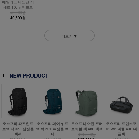
에델리드 나인틴 지
세트 10cm 퀵드로
58,000원
40,600원
더보기 ▼
NEW PRODUCT
오스프리 파포인트
오스프리 페어뷰 트
오스프리 소전 포터
오스프리 트랜스포
트랙 팩 55L 남성용
랙 팩 50L 여성용 백
트래블 팩 46L 백팩
터 WP 더플 40L 더
백팩
팩
플백
319,500원