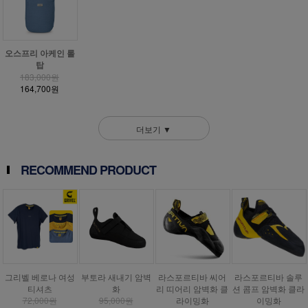
오스프리 아케인 롤
탑
183,000원
164,700원
더보기 ▼
RECOMMEND PRODUCT
그리벨 베로나 여성
부토라 새내기 암벽
라스포르티바 씨어
라스포르티바 솔루
티셔츠
화
리 띠어리 암벽화 클
션 콤프 암벽화 클라
72,000원
95,000원
라이밍화
이밍화