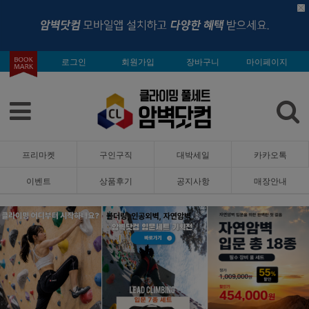
로그인
회원가입
장바구니
마이페이지
프리마켓
구인구직
대박세일
카카오톡
이벤트
상품후기
공지사항
매장안내