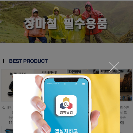
BEST PRODUCT
실내암벽 볼더링 입
인공외벽 클라이밍
자연암벽 클라이밍
자연암벽 클라이밍
문세트
입문세트
입문세트
고급 입문세트
173,000원
797,000원
1,009,000원
1,476,000원
112,500원
358,700원
454,100원
885,600원