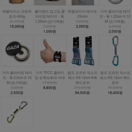
에델바이스 크런치
볼더랜드 킵고잉 클
락엠파이어 테이프
가자 클라이밍 테이
쵸크 400g
라이밍 테이프 - 폭
25mm
프 - 폭 1.25cm X 10
30,000원
1.25cm (손가락용)
5,000원
M (손가락용)
15,000원
2,500원
2,000원
4,000원
1,000원
2,000원
가자 클라이밍 테이
가자 TFCC 클라이
캠프 오르빗 익스프
캠프 오르빗 익스프
프 - 폭 2.5cm X 10
밍 손목보호대 아대
레스 KS 12cm 6팩
레스 KS 12cm 퀵드
M (손가락용)
17,600원
퀵드로우
로우
5,000원
8,800원
270,000원
46,000원
2,500원
94,500원
18,400원