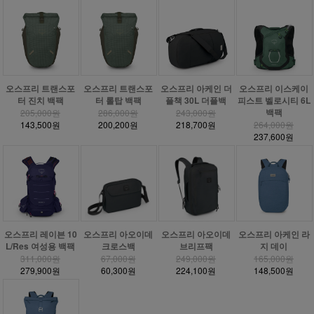
오스프리 트랜스포
오스프리 트랜스포
오스프리 아케인 더
오스프리 이스케이
터 진치 백팩
터 롤탑 백팩
플책 30L 더플백
피스트 벨로시티 6L
백팩
205,000원
286,000원
243,000원
143,500원
200,200원
218,700원
264,000원
237,600원
오스프리 레이븐 10
오스프리 아오이데
오스프리 아오이데
오스프리 아케인 라
L/Res 여성용 백팩
크로스백
브리프팩
지 데이
311,000원
67,000원
249,000원
165,000원
279,900원
60,300원
224,100원
148,500원