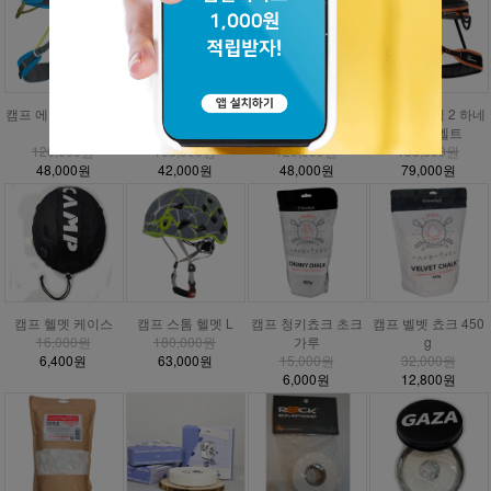
캠프 에너지 CR3 하
캠프 에너지 하네스
캠프 에너지 주니어
DMM 매버릭 2 하네
네스
안전벨트
하네스
스 안전벨트
120,000원
105,000원
120,000원
158,000원
48,000원
42,000원
48,000원
79,000원
캠프 헬멧 케이스
캠프 스톰 헬멧 L
캠프 청키쵸크 초크
캠프 벨벳 쵸크 450
16,000원
180,000원
가루
g
6,400원
63,000원
15,000원
32,000원
6,000원
12,800원