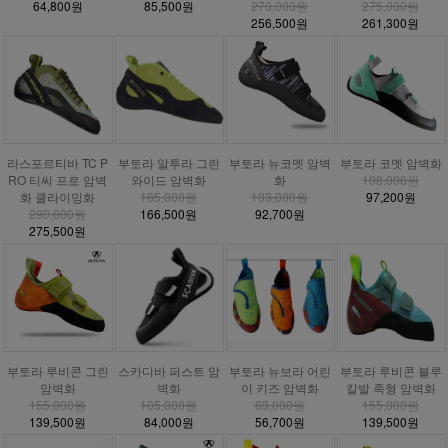
64,800원
85,500원
270,000원
275,000원
256,500원
261,300원
라스포르티바 TC P
부토라 알투라 그린
부토라 뉴코멧 암벽
부토라 코멧 암벽화
RO 티씨 프로 암벽
와이드 암벽화
화
108,000원
화 클라이밍화
185,000원
103,000원
97,200원
290,000원
166,500원
92,700원
275,500원
부토라 루비콘 그린
스카디바 퍼스트 암
부토라 뉴보라 어린
부토라 루비콘 블루
암벽화
벽화
이 키즈 암벽화
칼발 족형 암벽화
155,000원
105,000원
63,000원
155,000원
139,500원
84,000원
56,700원
139,500원