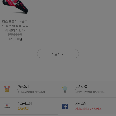
라스포르티바 솔루
션 콤프 여성용 암벽
화 클라이밍화
275,000원
261,300원
더보기 ▼
구매후기
교환/반품
-
-
후기쓰고 알뜰쇼핑 하세요!
교환이나 반품을 접수하세요
인스타그램
페이스북
-
-
암벽닷컴
페이스북에서 만나보세요