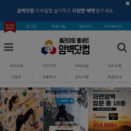
로그인
회원가입
장바구니
마이페이지
프리마켓
구인구직
대박세일
카카오톡
이벤트
상품후기
공지사항
매장안내