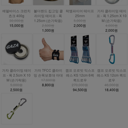
에델바이스 크런치
볼더랜드 킵고잉 클
락엠파이어 테이프
가자 클라이밍 테이
쵸크 400g
라이밍 테이프 - 폭
25mm
프 - 폭 1.25cm X 10
30,000원
1.25cm (손가락용)
5,000원
M (손가락용)
15,000원
2,500원
2,000원
4,000원
1,000원
2,000원
가자 클라이밍 테이
가자 TFCC 클라이
캠프 오르빗 익스프
캠프 오르빗 익스프
프 - 폭 2.5cm X 10
밍 손목보호대 아대
레스 KS 12cm 6팩
레스 KS 12cm 퀵드
M (손가락용)
17,600원
퀵드로우
로우
5,000원
8,800원
270,000원
46,000원
2,500원
94,500원
18,400원