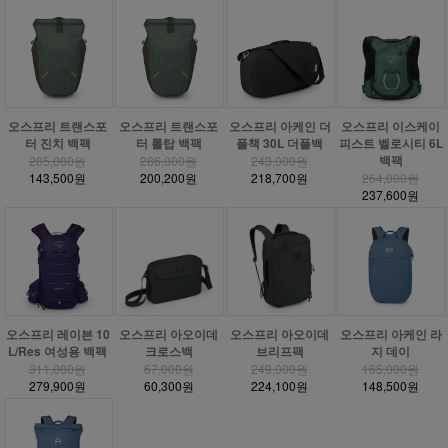
오스프리 트랜스포
오스프리 트랜스포
오스프리 아케인 더
오스프리 이스케이
터 진치 백팩
터 롤탑 백팩
플책 30L 더플백
피스트 벨로시티 6L
백팩
205,000원
286,000원
243,000원
143,500원
200,200원
218,700원
264,000원
237,600원
오스프리 레이븐 10
오스프리 아오이데
오스프리 아오이데
오스프리 아케인 라
L/Res 여성용 백팩
크로스백
브리프팩
지 데이
311,000원
67,000원
249,000원
165,000원
279,900원
60,300원
224,100원
148,500원