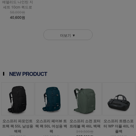
에델리드 나인틴 지
세트 10cm 퀵드로
58,000원
40,600원
더보기 ▼
NEW PRODUCT
오스프리 파포인트
오스프리 페어뷰 트
오스프리 소전 포터
오스프리 트랜스포
트랙 팩 55L 남성용
랙 팩 50L 여성용 백
트래블 팩 46L 백팩
터 WP 더플 40L 더
백팩
팩
플백
319,500원