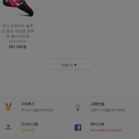
라스포르티바 솔루
션 콤프 여성용 암벽
화 클라이밍화
275,000원
261,300원
더보기 ▼
구매후기
교환/반품
-
-
후기쓰고 알뜰쇼핑 하세요!
교환이나 반품을 접수하세요
인스타그램
페이스북
-
-
암벽닷컴
페이스북에서 만나보세요