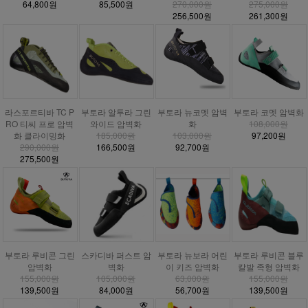
64,800원
85,500원
270,000원
275,000원
256,500원
261,300원
라스포르티바 TC P
부토라 알투라 그린
부토라 뉴코멧 암벽
부토라 코멧 암벽화
RO 티씨 프로 암벽
와이드 암벽화
화
108,000원
화 클라이밍화
185,000원
103,000원
97,200원
290,000원
166,500원
92,700원
275,500원
부토라 루비콘 그린
스카디바 퍼스트 암
부토라 뉴보라 어린
부토라 루비콘 블루
암벽화
벽화
이 키즈 암벽화
칼발 족형 암벽화
155,000원
105,000원
63,000원
155,000원
139,500원
84,000원
56,700원
139,500원