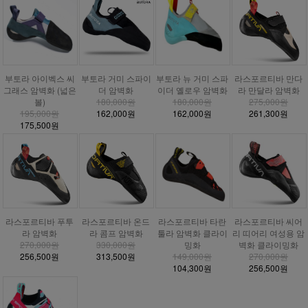
부토라 거미 스파이
부토라 아이벡스 씨
부토라 뉴 거미 스파
라스포르티바 만다
더 암벽화
그래스 암벽화 (넓은
이더 옐로우 암벽화
라 만달라 암벽화
180,000원
볼)
180,000원
275,000원
162,000원
195,000원
162,000원
261,300원
175,500원
라스포르티바 푸투
라스포르티바 온드
라스포르티바 타란
라스포르티바 씨어
라 암벽화
라 콤프 암벽화
툴라 암벽화 클라이
리 띠어리 여성용 암
270,000원
330,000원
밍화
벽화 클라이밍화
256,500원
313,500원
149,000원
270,000원
104,300원
256,500원