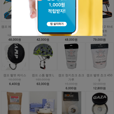
캠프 에너지 CR3 하
캠프 에너지 하네스
캠프 에너지 주니어
DMM 매버릭 2 하네
네스
안전벨트
하네스
스 안전벨트
120,000원
105,000원
120,000원
158,000원
48,000원
42,000원
48,000원
79,000원
캠프 헬멧 케이스
캠프 스톰 헬멧 L
캠프 청키쵸크 초크
캠프 벨벳 쵸크 450
16,000원
180,000원
가루
g
6,400원
63,000원
15,000원
32,000원
6,000원
12,800원