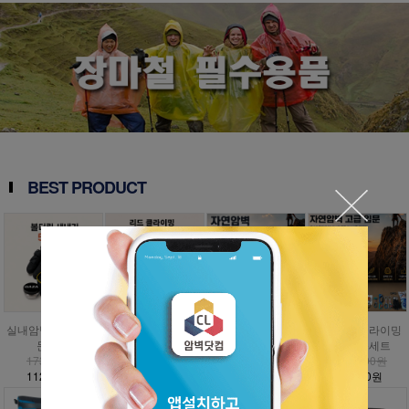
BEST PRODUCT
실내암벽 볼더링 입
인공외벽 클라이밍
자연암벽 클라이밍
자연암벽 클라이밍
문세트
입문세트
입문세트
고급 입문세트
173,000원
797,000원
1,009,000원
1,476,000원
112,500원
358,700원
454,100원
885,600원