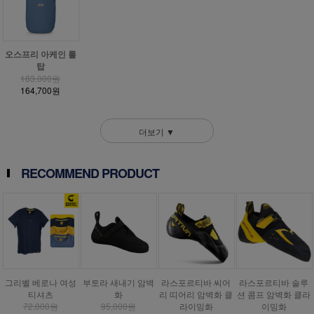
오스프리 아케인 롤
탑
183,000원
164,700원
더보기 ▼
RECOMMEND PRODUCT
그리벨 베로나 여성
부토라 새내기 암벽
라스포르티바 씨어
라스포르티바 솔루
티셔츠
화
리 띠어리 암벽화 클
션 콤프 암벽화 클라
72,000원
95,000원
라이밍화
이밍화