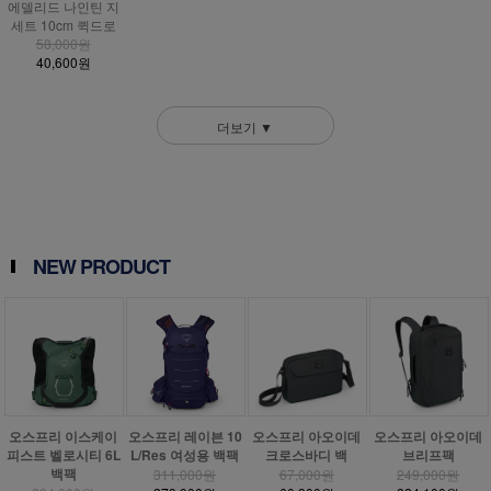
에델리드 나인틴 지
세트 10cm 퀵드로
58,000원
40,600원
더보기 ▼
NEW PRODUCT
오스프리 이스케이
오스프리 레이븐 10
오스프리 아오이데
오스프리 아오이데
피스트 벨로시티 6L
L/Res 여성용 백팩
크로스바디 백
브리프팩
백팩
311,000원
67,000원
249,000원