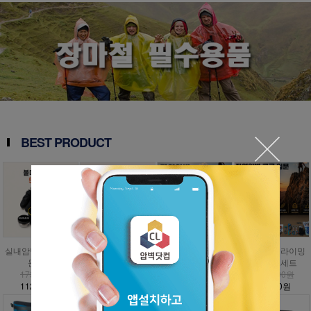
BEST PRODUCT
실내암벽 볼더링 입
인공외벽 클라이밍
자연암벽 클라이밍
자연암벽 클라이밍
문세트
입문세트
입문세트
고급 입문세트
173,000원
797,000원
1,009,000원
1,476,000원
112,500원
358,700원
454,100원
885,600원