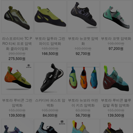
라스포르티바 TC P
부토라 알투라 그린
부토라 뉴코멧 암벽
부토라 코멧 암벽화
RO 티씨 프로 암벽
와이드 암벽화
화
108,000원
화 클라이밍화
185,000원
103,000원
97,200원
290,000원
166,500원
92,700원
275,500원
부토라 루비콘 그린
스카디바 퍼스트 암
부토라 뉴보라 어린
부토라 루비콘 블루
암벽화
벽화
이 키즈 암벽화
칼발 족형 암벽화
155,000원
105,000원
63,000원
155,000원
139,500원
84,000원
56,700원
139,500원