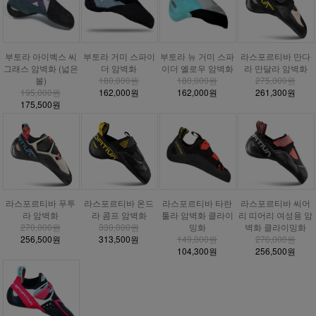
부토라 거미 스파이
부토라 아이벡스 씨
부토라 뉴 거미 스파
라스포르티바 만다
더 암벽화
그래스 암벽화 (넓은
이더 옐로우 암벽화
라 만달라 암벽화
180,000원
볼)
180,000원
275,000원
162,000원
195,000원
162,000원
261,300원
175,500원
라스포르티바 푸투
라스포르티바 온드
라스포르티바 타란
라스포르티바 씨어
라 암벽화
라 콤프 암벽화
툴라 암벽화 클라이
리 띠어리 여성용 암
270,000원
330,000원
밍화
벽화 클라이밍화
256,500원
313,500원
149,000원
270,000원
104,300원
256,500원