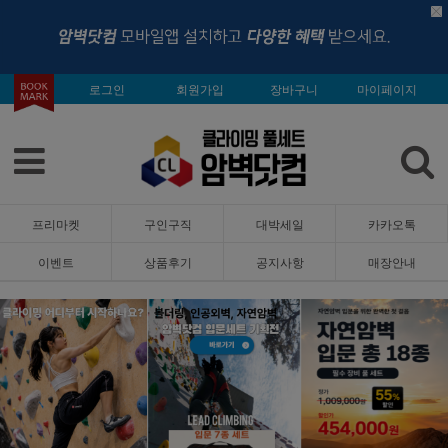
로그인
회원가입
장바구니
마이페이지
프리마켓
구인구직
대박세일
카카오톡
이벤트
상품후기
공지사항
매장안내