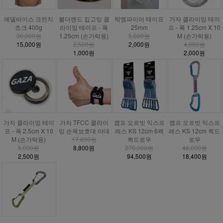
에델바이스 크런치
볼더랜드 킵고잉 클
락엠파이어 테이프
가자 클라이밍 테이
쵸크 400g
라이밍 테이프 - 폭
25mm
프 - 폭 1.25cm X 10
30,000원
1.25cm (손가락용)
5,000원
M (손가락용)
15,000원
2,500원
2,000원
4,000원
1,000원
2,000원
가자 클라이밍 테이
가자 TFCC 클라이
캠프 오르빗 익스프
캠프 오르빗 익스프
프 - 폭 2.5cm X 10
밍 손목보호대 아대
레스 KS 12cm 6팩
레스 KS 12cm 퀵드
M (손가락용)
17,600원
퀵드로우
로우
5,000원
8,800원
270,000원
46,000원
2,500원
94,500원
18,400원