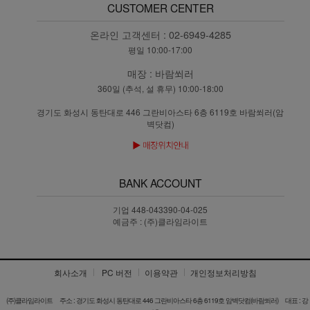
CUSTOMER CENTER
온라인 고객센터 :
02-6949-4285
평일 10:00-17:00
매장 :
바람쐬러
360일 (추석, 설 휴무) 10:00-18:00
경기도 화성시 동탄대로 446 그란비아스타 6층 6119호 바람쐬러(암
벽닷컴)
BANK ACCOUNT
기업 448-043390-04-025
예금주 : (주)클라임라이트
회사소개
PC 버전
이용약관
개인정보처리방침
(주)클라임라이트
주소 : 경기도 화성시 동탄대로 446 그란비아스타 6층 6119호 암벽닷컴(바람쐬러)
대표 : 강