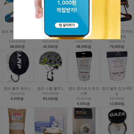
캠프 에너지 CR3 하
캠프 에너지 하네스
캠프 에너지 주니어
DMM 매버릭 2 하네
네스
안전벨트
하네스
스 안전벨트
120,000원
105,000원
120,000원
158,000원
48,000원
42,000원
48,000원
79,000원
캠프 헬멧 케이스
캠프 스톰 헬멧 L
캠프 청키쵸크 초크
캠프 벨벳 쵸크 450
16,000원
180,000원
가루
g
6,400원
63,000원
15,000원
32,000원
6,000원
12,800원