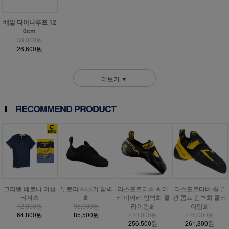
베알 다이나루프 12
0cm
38,000원
26,600원
더보기 ▼
RECOMMEND PRODUCT
그리벨 베로나 여성
부토라 새내기 암벽
라스포르티바 씨어
라스포르티바 솔루
티셔츠
화
리 띠어리 암벽화 클
션 콤프 암벽화 클라
72,000원
95,000원
라이밍화
이밍화
64,800원
85,500원
270,000원
275,000원
256,500원
261,300원