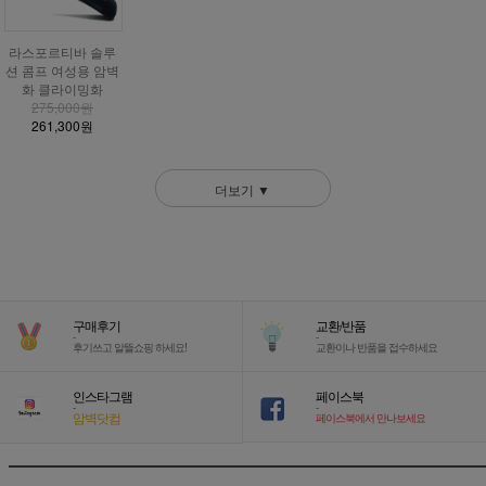
라스포르티바 솔루
션 콤프 여성용 암벽
화 클라이밍화
275,000원
261,300원
더보기 ▼
구매후기
교환/반품
-
-
후기쓰고 알뜰쇼핑 하세요!
교환이나 반품을 접수하세요
인스타그램
페이스북
-
-
암벽닷컴
페이스북에서 만나보세요