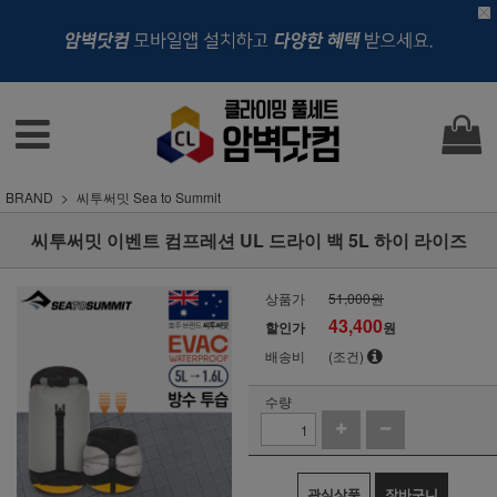
BRAND
씨투써밋 Sea to Summit
씨투써밋 이벤트 컴프레션 UL 드라이 백 5L 하이 라이즈
상품가
51,000원
43,400
할인가
원
배송비
(조건)
수량
관심상품
장바구니