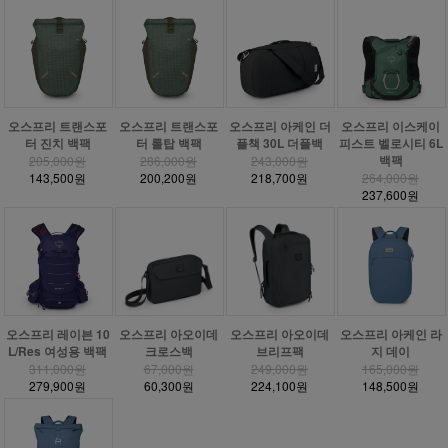
오스프리 트랜스포
오스프리 트랜스포
오스프리 아케인 더
오스프리 이스케이
터 진치 백팩
터 롤탑 백팩
플책 30L 더플백
피스트 벨로시티 6L
백팩
205,000원
286,000원
243,000원
143,500원
200,200원
218,700원
264,000원
237,600원
오스프리 레이븐 10
오스프리 아오이데
오스프리 아오이데
오스프리 아케인 라
L/Res 여성용 백팩
크로스백
브리프팩
지 데이
311,000원
67,000원
249,000원
165,000원
279,900원
60,300원
224,100원
148,500원