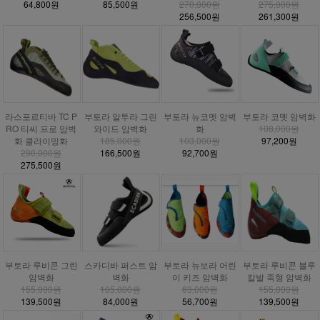
64,800원
85,500원
270,000원
275,000원
256,500원
261,300원
라스포르티바 TC P
부토라 알투라 그린
부토라 뉴코멧 암벽
부토라 코멧 암벽화
RO 티씨 프로 암벽
와이드 암벽화
화
108,000원
화 클라이밍화
185,000원
103,000원
97,200원
290,000원
166,500원
92,700원
275,500원
부토라 루비콘 그린
스카디바 퍼스트 암
부토라 뉴보라 어린
부토라 루비콘 블루
암벽화
벽화
이 키즈 암벽화
칼발 족형 암벽화
155,000원
105,000원
63,000원
155,000원
139,500원
84,000원
56,700원
139,500원