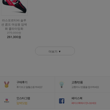
라스포르티바 솔루
션 콤프 여성용 암벽
화 클라이밍화
275,000원
261,300원
더보기 ▼
구매후기
교환/반품
-
-
후기쓰고 알뜰쇼핑 하세요!
교환이나 반품을 접수하세요
인스타그램
페이스북
-
-
암벽닷컴
페이스북에서 만나보세요