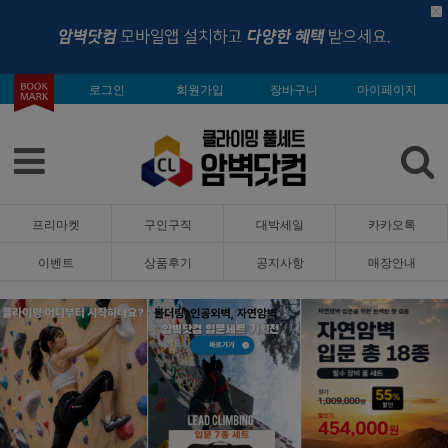
로그인
회원가입
장바구니
마이페이지
프리마켓
구인구직
대박세일
카카오톡
이벤트
상품후기
공지사항
매장안내