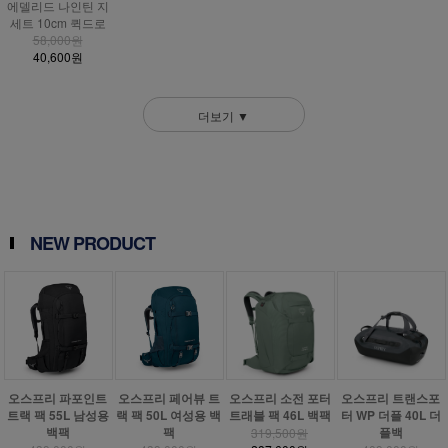
에델리드 나인틴 지
세트 10cm 퀵드로
58,000원
40,600원
더보기 ▼
NEW PRODUCT
오스프리 파포인트
오스프리 페어뷰 트
오스프리 소전 포터
오스프리 트랜스포
트랙 팩 55L 남성용
랙 팩 50L 여성용 백
트래블 팩 46L 백팩
터 WP 더플 40L 더
백팩
팩
플백
319,500원