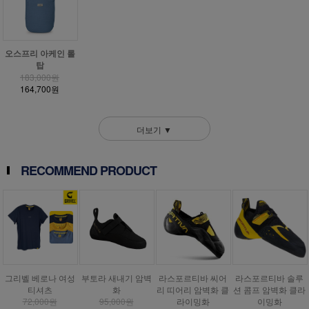
오스프리 아케인 롤
탑
183,000원
164,700원
더보기 ▼
RECOMMEND PRODUCT
그리벨 베로나 여성
부토라 새내기 암벽
라스포르티바 씨어
라스포르티바 솔루
티셔츠
화
리 띠어리 암벽화 클
션 콤프 암벽화 클라
72,000원
95,000원
라이밍화
이밍화