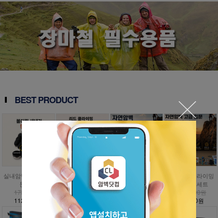
BEST PRODUCT
실내암벽 볼더링 입
인공외벽 클라이밍
자연암벽 클라이밍
자연암벽 클라이밍
문세트
입문세트
입문세트
고급 입문세트
173,000원
797,000원
1,009,000원
1,476,000원
112,500원
358,700원
454,100원
885,600원