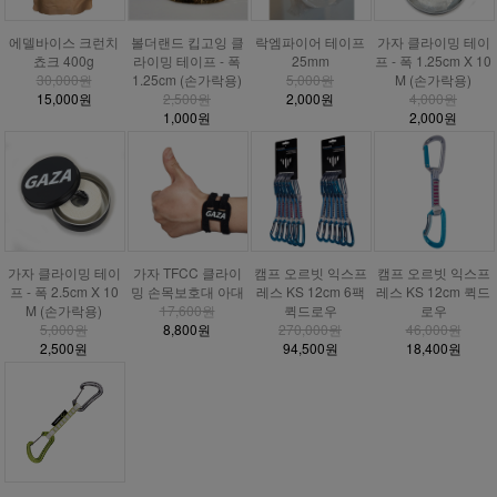
에델바이스 크런치
볼더랜드 킵고잉 클
락엠파이어 테이프
가자 클라이밍 테이
쵸크 400g
라이밍 테이프 - 폭
25mm
프 - 폭 1.25cm X 10
30,000원
1.25cm (손가락용)
5,000원
M (손가락용)
15,000원
2,500원
2,000원
4,000원
1,000원
2,000원
가자 클라이밍 테이
가자 TFCC 클라이
캠프 오르빗 익스프
캠프 오르빗 익스프
프 - 폭 2.5cm X 10
밍 손목보호대 아대
레스 KS 12cm 6팩
레스 KS 12cm 퀵드
M (손가락용)
17,600원
퀵드로우
로우
5,000원
8,800원
270,000원
46,000원
2,500원
94,500원
18,400원