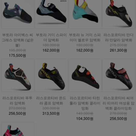
부토라 거미 스파이
부토라 아이벡스 씨
부토라 뉴 거미 스파
라스포르티바 만다
더 암벽화
그래스 암벽화 (넓은
이더 옐로우 암벽화
라 만달라 암벽화
180,000원
볼)
180,000원
275,000원
162,000원
195,000원
162,000원
261,300원
175,500원
라스포르티바 푸투
라스포르티바 온드
라스포르티바 타란
라스포르티바 씨어
라 암벽화
라 콤프 암벽화
툴라 암벽화 클라이
리 띠어리 여성용 암
270,000원
330,000원
밍화
벽화 클라이밍화
256,500원
313,500원
149,000원
270,000원
104,300원
256,500원