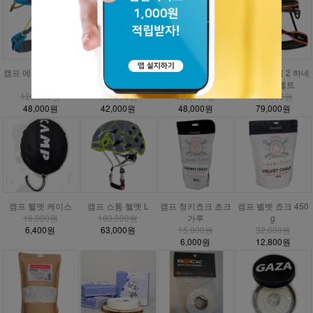
캠프 에너지 CR3 하
캠프 에너지 하네스
캠프 에너지 주니어
DMM 매버릭 2 하네
네스
안전벨트
하네스
스 안전벨트
120,000원
105,000원
120,000원
158,000원
48,000원
42,000원
48,000원
79,000원
캠프 헬멧 케이스
캠프 스톰 헬멧 L
캠프 청키쵸크 초크
캠프 벨벳 쵸크 450
16,000원
180,000원
가루
g
6,400원
63,000원
15,000원
32,000원
6,000원
12,800원