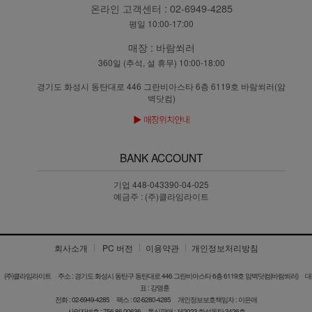
온라인 고객센터 :
02-6949-4285
평일 10:00-17:00
매장 :
바람쐬러
360일 (추석, 설 휴무) 10:00-18:00
경기도 화성시 동탄대로 446 그란비아스타 6층 6119호 바람쐬러(암
벽닷컴)
BANK ACCOUNT
기업 448-043390-04-025
예금주 : (주)클라임라이트
회사소개
PC 버전
이용약관
개인정보처리방침
(주)클라임라이트
주소 : 경기도 화성시 동탄구 동탄대로 446 그란비아스타 6층 6119호 암벽닷컴(바람쐬러)
대
표 : 강명훈
전화 : 02-6949-4285
팩스 : 02-6280-4285
개인정보보호책임자 : 이은애
사업자번호 : 756-86-00636
통신판매 : 제2023-화성동탄-3426호