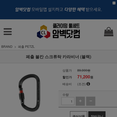
BRAND
페츨 PETZL
페츨 불칸 스크류락 카라비너 (블랙)
상품가
89,000원
71,200
할인가
원
배송비
(조건)
수량
관심상품
장바구니