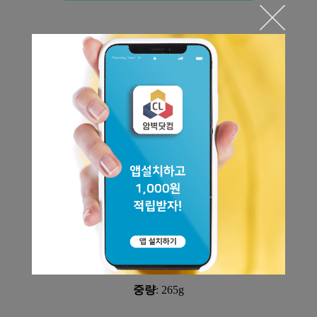
색상
: 블랙
잠금시스템
: 스크류락
상하 강도
: 45kN
좌우 강도
: 16kN
열린 상태 강도
: 18kN
개폐구 열림
: 29mm
중량
: 265g