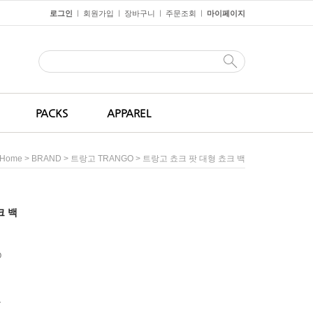
로그인
회원가입
장바구니
주문조회
마이페이지
ㅣ
ㅣ
ㅣ
ㅣ
PACKS
APPAREL
>
>
> 트랑고 쵸크 팟 대형 쵸크 백
Home
BRAND
트랑고 TRANGO
크 백
O
원