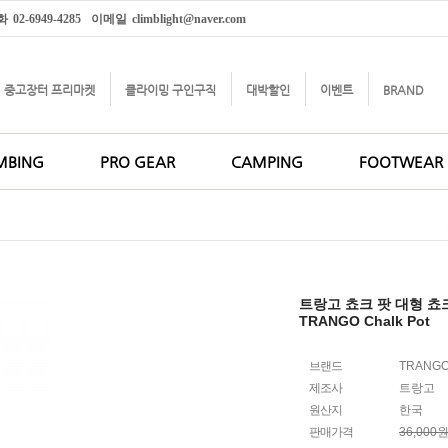
화
02-6949-4285
이메일
climblight@naver.com
중고장터 프리마켓
클라이밍 구인구직
대박할인
이벤트
BRAND
MBING
PRO GEAR
CAMPING
FOOTWEAR
트랑고 쵸크 팟 대형 쵸
TRANGO Chalk Pot
브랜드
TRANG
제조사
트랑고
원산지
한국
판매가격
36,000