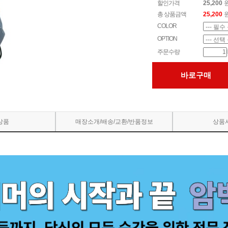
할인가격
25,200
총 상품금액
25,200
COLOR
OPTION
주문수량
바로구매
상품
매장소개/배송/교환/반품정보
상품