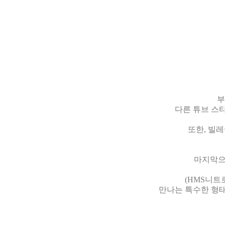
부
다른 튜브 스
또한, 빌
마지막으
(HMS니트
만나는 특수한 형