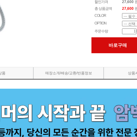
할인가격
27,600
총 상품금액
27,600
COLOR
OPTION
주문수량
바로구매
상품
매장소개/배송/교환/반품정보
상품