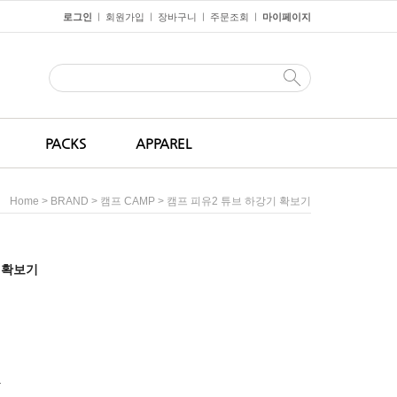
로그인
회원가입
장바구니
주문조회
마이페이지
ㅣ
ㅣ
ㅣ
ㅣ
PACKS
APPAREL
>
>
> 캠프 피유2 튜브 하강기 확보기
Home
BRAND
캠프 CAMP
 확보기
원