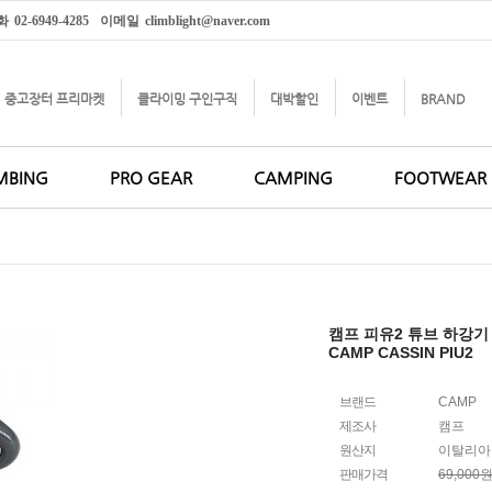
화
02-6949-4285
이메일
climblight@naver.com
중고장터 프리마켓
클라이밍 구인구직
대박할인
이벤트
BRAND
MBING
PRO GEAR
CAMPING
FOOTWEAR
캠프 피유2 튜브 하강기
CAMP CASSIN PIU2
브랜드
CAMP
제조사
캠프
원산지
이탈리아
판매가격
69,000