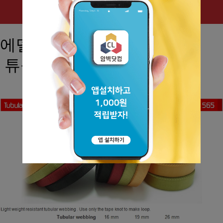
에델바이스
튜블라 테이프 슬링 16mm