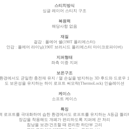
스티치방식
싱글 레이어 스티치 구조
복원력
해당사항 없음
재질
겉감 : 폴에어 쉘(190T 폴리에스터)
안감 : 폴에어 라이닝(190T 브러시드 폴리에스터 마이크로파이버)
지퍼형태
좌측 이중 지퍼
보온구조
환경에서도 균일한 충전재 유지 / 열 손실을 방지하는 3D 후드와 드로우 
도 보온성을 유지하는 하이 로프트 써모락(ThermoLock) 인슐레이션
케이스
소프트 케이스
특징
력 로프트를 극대화하며 습한 환경에서도 로프트를 유지하는 A등급 퀄
장갑을 착용해도 개폐가 편리하도록 지퍼에 끈 처리
침낭을 보관/건조할 때 편리한 하단부 고리