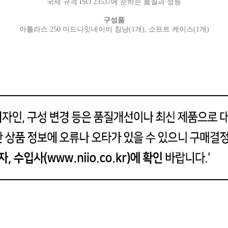
국제 규격 ISO 23537에 준하는 품질과 성능
구성품
아틀라스 250 미드나잇네이비 침낭(1개),
소프트 케이스(1개)