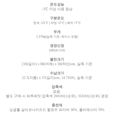
온도성능
-3℃ 이상 사용 침낭
구분온도
한계 -13°C | 적정 +2°C | 쾌적 +7°C
무게
1.37kg(실측 기준, 케이스 포함)
권장신장
190cm 이하
펼친크기
210(길이) x 80(어깨) x 50(하단)cm, 실측 기준
수납크기
22.5(지름) x 37(길이)cm, 14.7리터, 실측 기준
압축색
없음.
별도 구매 시 씨투써밋 압축색 20리터(1순위), 35리터(2순위) 권장
충전재
싱글홀 실리코나이즈드 할로우 파이버 30%, 폴리에스터 70%