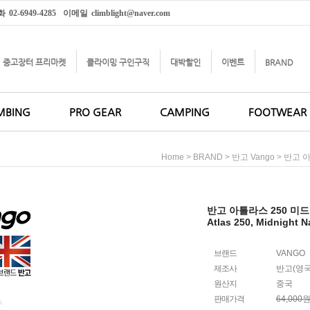
화
02-6949-4285
이메일
climblight@naver.com
중고장터 프리마켓
클라이밍 구인구직
대박할인
이벤트
BRAND
MBING
PRO GEAR
CAMPING
FOOTWEAR
>
>
> 반고 
Home
BRAND
반고 Vango
반고 아틀라스 250 미
Atlas 250, Midnight N
브랜드
VANGO
제조사
반고(영국
원산지
중국
판매가격
64,000