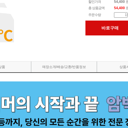
할인가격
54,400
총 상품금액
54,400
주문수량
바로구매
상품
매장소개/배송/교환/반품정보
상품