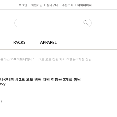
로그인
회원가입
장바구니
주문조회
마이페이지
ㅣ
ㅣ
ㅣ
ㅣ
PACKS
APPAREL
아틀라스 250 미드나잇네이비 2도 오토 캠핑 차박 여행용 3계절 침낭
드나잇네이비 2도 오토 캠핑 차박 여행용 3계절 침낭
avy
)
원