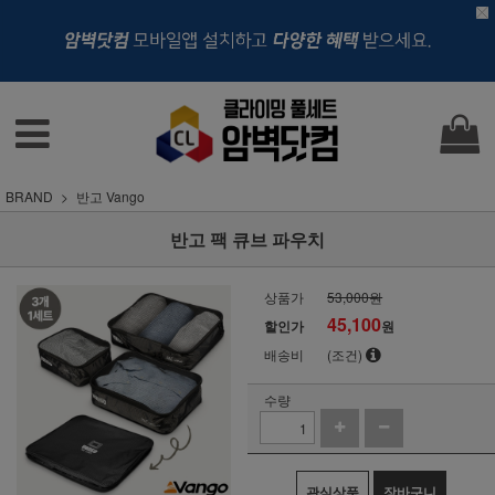
BRAND
반고 Vango
반고 팩 큐브 파우치
상품가
53,000원
45,100
할인가
원
배송비
(조건)
수량
관심상품
장바구니