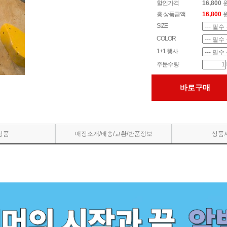
할인가격
16,800
총 상품금액
16,800
SIZE
COLOR
1+1 행사
주문수량
바로구매
상품
매장소개/배송/교환/반품정보
상품