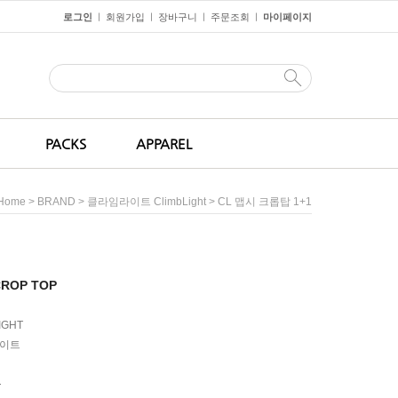
로그인
회원가입
장바구니
주문조회
마이페이지
ㅣ
ㅣ
ㅣ
ㅣ
PACKS
APPAREL
>
>
> CL 맵시 크롭탑 1+1
Home
BRAND
클라임라이트 ClimbLight
CROP TOP
IGHT
이트
원