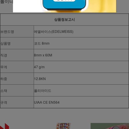
롤이나 길이 단위의 패킷으로 공급.
상품정보고시
브랜드명
에델바이스(EDELWEISS)
상품명
코드 8mm
직경
8mm x 60M
무게
47 g/m
하중
12.8KN
소재
폴리아미드
규격
UIAA CE EN564