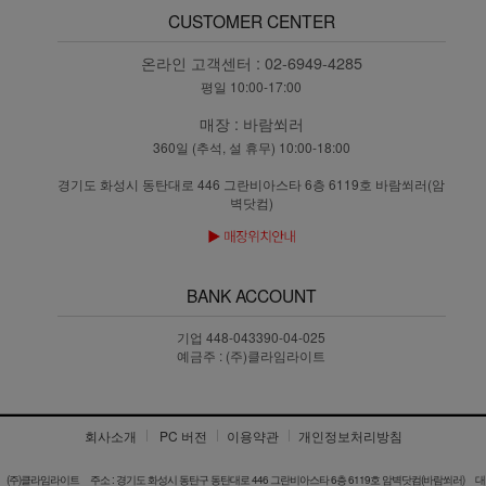
CUSTOMER CENTER
온라인 고객센터 :
02-6949-4285
평일 10:00-17:00
매장 :
바람쐬러
360일 (추석, 설 휴무) 10:00-18:00
경기도 화성시 동탄대로 446 그란비아스타 6층 6119호 바람쐬러(암
벽닷컴)
BANK ACCOUNT
기업 448-043390-04-025
예금주 : (주)클라임라이트
회사소개
PC 버전
이용약관
개인정보처리방침
(주)클라임라이트
주소 : 경기도 화성시 동탄구 동탄대로 446 그란비아스타 6층 6119호 암벽닷컴(바람쐬러)
대