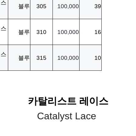
이스
블루
305
100,000
39
이스
블루
310
100,000
16
이스
블루
315
100,000
10
카탈리스트 레이스
Catalyst Lace