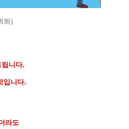
벽화)
드립니다.
 것입니다.
하더라도