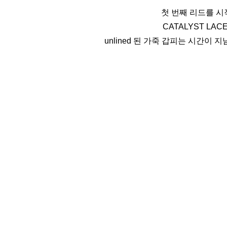
첫 번째 리드를 
CATALYST LA
unlined 된 가죽 갑피는 시간이