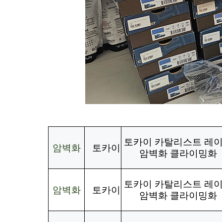
토카이 카탈리스트 레
암벽화
토카이
암벽화 클라이밍화
토카이 카탈리스트 레
암벽화
토카이
암벽화 클라이밍화