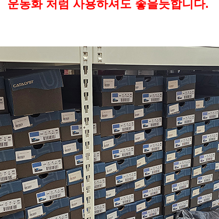
운동화 처럼 사용하셔도 좋을듯합니다.