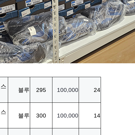
이스
블루
295
100,000
24
이스
블루
300
100,000
14