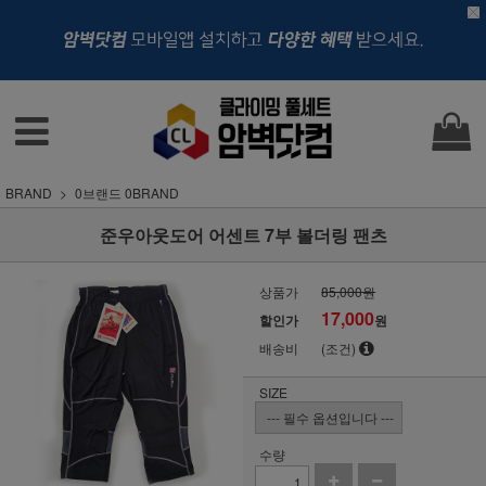
BRAND
0브랜드 0BRAND
준우아웃도어 어센트 7부 볼더링 팬츠
상품가
85,000원
17,000
할인가
원
배송비
(조건)
SIZE
수량