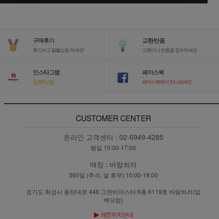
구매후기
교환/반품
-
-
후기쓰고 알뜰쇼핑 하세요!
교환이나 반품을 접수하세요
인스타그램
페이스북
-
-
암벽닷컴
페이스북에서 만나보세요
CUSTOMER CENTER
온라인 고객센터 :
02-6949-4285
평일 10:00-17:00
매장 :
바람쐬러
360일 (추석, 설 휴무) 10:00-18:00
경기도 화성시 동탄대로 446 그란비아스타 6층 6119호 바람쐬러(암
벽닷컴)