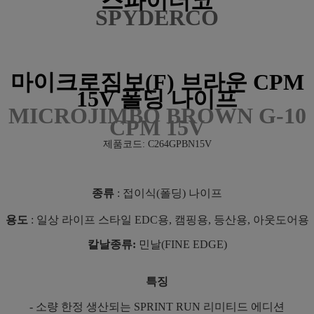
스파이더코
SPYDERCO
마이크로짐보(F) 브라운 CPM
15V 폴딩 나이프
MICROJIMBO BROWN G-10
CPM 15V
제품코드: C264GPBN15V
종류
: 접이식(폴딩) 나이프
용도
: 일상 라이프 스타일 EDC용, 캠핑용, 등산용, 아웃도어용
칼날종류:
민날(FINE EDGE)
특징
- 소량 한정 생산되는 SPRINT RUN 리미티드 에디션