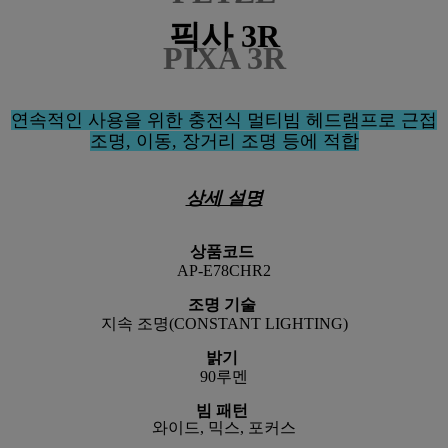
픽사 3R
PIXA 3R
연속
적인 사용을 위한 충전식 멀티빔 헤드램프로 근접
조명, 이동, 장거리 조명 등에 적합
상세 설명
상품코드
AP-E78CHR2
조명 기술
지속
조명(CONSTANT LIGHTING)
밝기
90루멘
빔 패턴
와이드, 믹스, 포커스