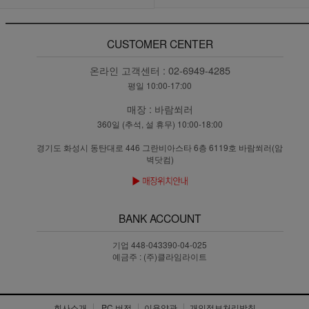
CUSTOMER CENTER
온라인 고객센터 :
02-6949-4285
평일 10:00-17:00
매장 :
바람쐬러
360일 (추석, 설 휴무) 10:00-18:00
경기도 화성시 동탄대로 446 그란비아스타 6층 6119호 바람쐬러(암
벽닷컴)
BANK ACCOUNT
기업 448-043390-04-025
예금주 : (주)클라임라이트
회사소개
PC 버전
이용약관
개인정보처리방침