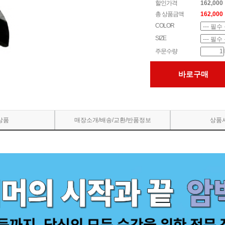
할인가격
162,000
총 상품금액
162,000
COLOR
SIZE
주문수량
바로구매
상품
매장소개/배송/교환/반품정보
상품