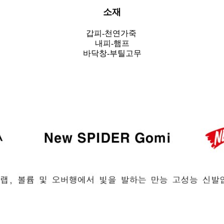
소재
갑피-천연가죽
내피-햄프
바닥창-부틸고무