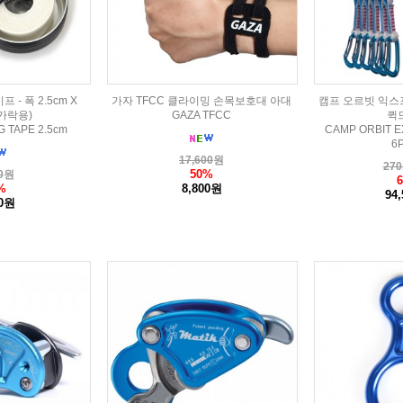
- 폭 2.5cm X
가자 TFCC 클라이밍 손목보호대 아대
캠프 오르빗 익스프
손가락용)
GAZA TFCC
퀵
G TAPE 2.5cm
CAMP ORBIT E
6
17,600
원
270
50%
0
원
%
8,800원
94
00원