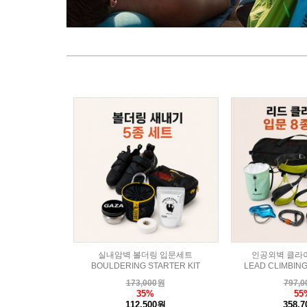
실내암벽 볼더링 입문세트
인공외벽 클라
BOULDERING STARTER KIT
LEAD CLIMBING
173,000
원
797,0
35%
55
112,500원
358,