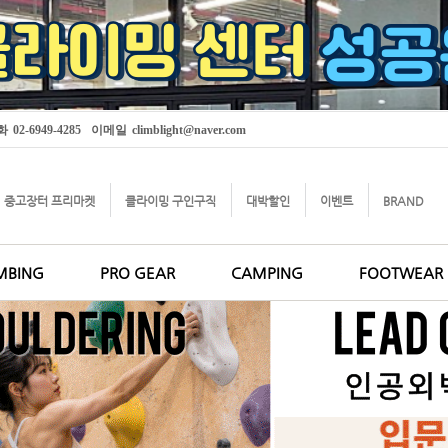
화
02-6949-4285
이메일
climblight@naver.com
중고장터 프리마켓
클라이밍 구인구직
대박할인
이벤트
BRAND
MBING
PRO GEAR
CAMPING
FOOTWEAR