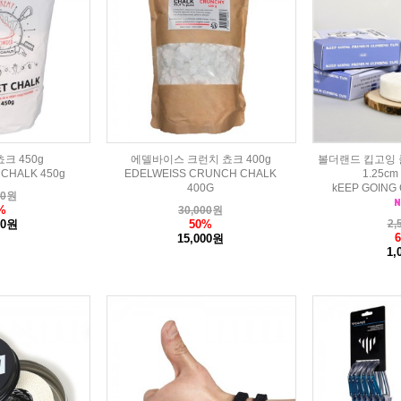
크 450g
에델바이스 크런치 쵸크 400g
볼더랜드 킵고잉 
 CHALK 450g
EDELWEISS CRUNCH CHALK
1.25c
400G
kEEP GOING 
00
원
%
30,000
원
00원
50%
2,
15,000원
1,