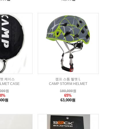
헬멧 케이스
캠프 스톰 헬멧 L
LMET CASE
CAMP STORM HELMET
000
원
180,000
원
60%
65%
400원
63,000원