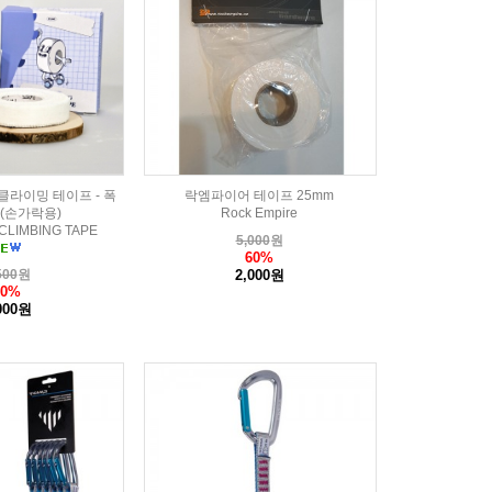
클라이밍 테이프 - 폭
락엠파이어 테이프 25mm
m (손가락용)
Rock Empire
CLIMBING TAPE
5,000
원
60%
500
원
2,000원
60%
000원