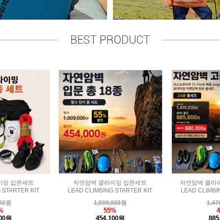
이밍 입문세트
자연암벽 클라이밍 입문세트
자연암벽 클라
 STARTER KIT
LEAD CLIMBING STARTER KIT
LEAD CLIMBI
00
원
1,009,000
원
1,47
%
55%
700원
454,100원
885