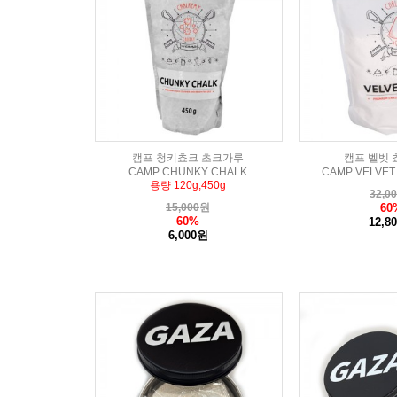
캠프 청키쵸크 초크가루
캠프 벨벳 쵸
CAMP CHUNKY CHALK
CAMP VELVET
용량 120g,450g
32,0
15,000
원
60
60%
12,8
6,000원