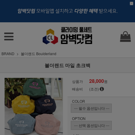
BRAND
볼더랜드 Boulderland
볼더랜드 마일 초크백
28,000
상품가
원
배송비
(조건)
COLOR
OPTION