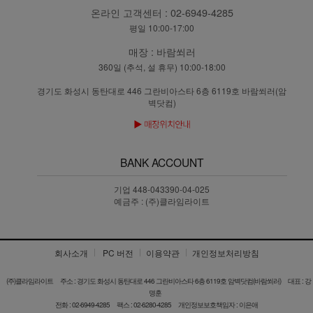
온라인 고객센터 :
02-6949-4285
평일 10:00-17:00
매장 :
바람쐬러
360일 (추석, 설 휴무) 10:00-18:00
경기도 화성시 동탄대로 446 그란비아스타 6층 6119호 바람쐬러(암
벽닷컴)
BANK ACCOUNT
기업 448-043390-04-025
예금주 : (주)클라임라이트
회사소개
PC 버전
이용약관
개인정보처리방침
(주)클라임라이트
주소 : 경기도 화성시 동탄대로 446 그란비아스타 6층 6119호 암벽닷컴(바람쐬러)
대표 : 강
명훈
전화 : 02-6949-4285
팩스 : 02-6280-4285
개인정보보호책임자 : 이은애