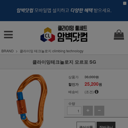
BRAND
클라이밍 테크놀로지 climbing technology
클라이밍테크놀로지 모르포 SG
상품가
36,000원
25,200
할인가
원
배송비
(조건)
수량
관심상품
장바구니