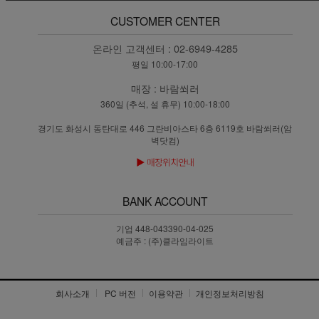
CUSTOMER CENTER
온라인 고객센터 :
02-6949-4285
평일 10:00-17:00
매장 :
바람쐬러
360일 (추석, 설 휴무) 10:00-18:00
경기도 화성시 동탄대로 446 그란비아스타 6층 6119호 바람쐬러(암
벽닷컴)
BANK ACCOUNT
기업 448-043390-04-025
예금주 : (주)클라임라이트
회사소개
PC 버전
이용약관
개인정보처리방침