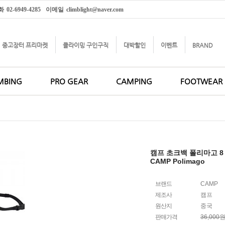
화
02-6949-4285
이메일
climblight@naver.com
중고장터 프리마켓
클라이밍 구인구직
대박할인
이벤트
BRAND
MBING
PRO GEAR
CAMPING
FOOTWEAR
캠프 초크백 폴리마고 8
CAMP Polimago
브랜드
CAMP
제조사
캠프
원산지
중국
판매가격
36,000