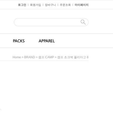
로그인
회원가입
장바구니
주문조회
마이페이지
ㅣ
ㅣ
ㅣ
ㅣ
PACKS
APPAREL
>
>
> 캠프 초크백 폴리마고 8
Home
BRAND
캠프 CAMP
원