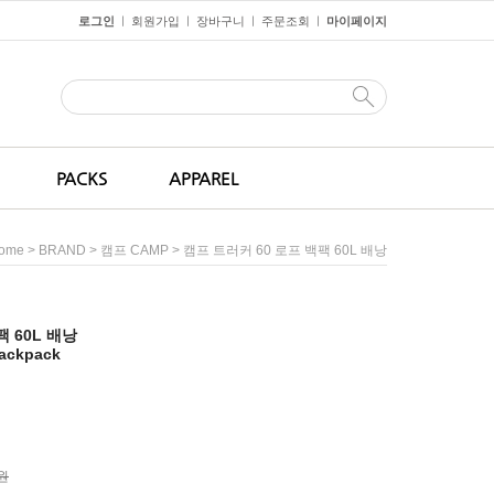
로그인
회원가입
장바구니
주문조회
마이페이지
ㅣ
ㅣ
ㅣ
ㅣ
PACKS
APPAREL
>
>
> 캠프 트러커 60 로프 백팩 60L 배낭
ome
BRAND
캠프 CAMP
팩 60L 배낭
ackpack
0원