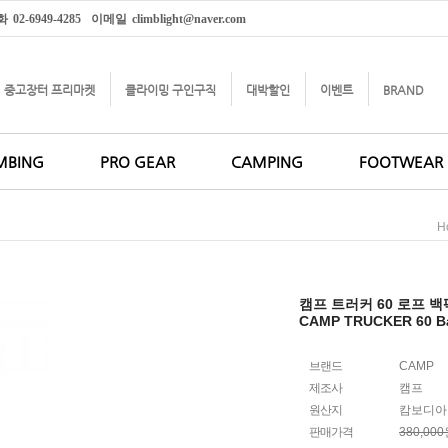
화
02-6949-4285
이메일
climblight@naver.com
중고장터 프리마켓
클라이밍 구인구직
대박할인
이벤트
BRAND
MBING
PRO GEAR
CAMPING
FOOTWEAR
H
캠프 트러커 60 로프 백
CAMP TRUCKER 60 B
브랜드
CAMP
제조사
캠프
원산지
캄보디아
판매가격
380,00