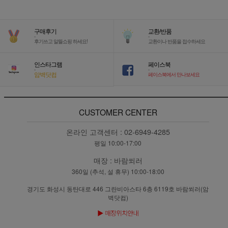
구매후기
교환/반품
-
-
후기쓰고 알뜰쇼핑 하세요!
교환이나 반품을 접수하세요
인스타그램
페이스북
-
-
암벽닷컴
페이스북에서 만나보세요
CUSTOMER CENTER
온라인 고객센터 :
02-6949-4285
평일 10:00-17:00
매장 :
바람쐬러
360일 (추석, 설 휴무) 10:00-18:00
경기도 화성시 동탄대로 446 그란비아스타 6층 6119호 바람쐬러(암
벽닷컴)