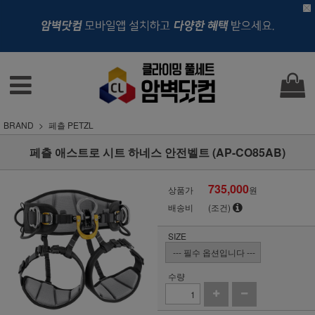
BRAND
페츨 PETZL
페츨 애스트로 시트 하네스 안전벨트 (AP-CO85AB)
735,000
상품가
원
배송비
(조건)
SIZE
수량