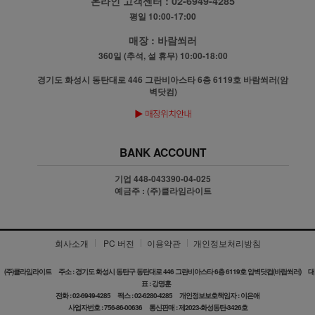
온라인 고객센터 :
02-6949-4285
평일 10:00-17:00
매장 :
바람쐬러
360일 (추석, 설 휴무) 10:00-18:00
경기도 화성시 동탄대로 446 그란비아스타 6층 6119호 바람쐬러(암
벽닷컴)
BANK ACCOUNT
기업 448-043390-04-025
예금주 : (주)클라임라이트
회사소개
PC 버전
이용약관
개인정보처리방침
(주)클라임라이트
주소 : 경기도 화성시 동탄구 동탄대로 446 그란비아스타 6층 6119호 암벽닷컴(바람쐬러)
대
표 : 강명훈
전화 : 02-6949-4285
팩스 : 02-6280-4285
개인정보보호책임자 : 이은애
사업자번호 : 756-86-00636
통신판매 : 제2023-화성동탄-3426호