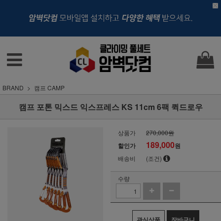
BRAND
캠프 CAMP
캠프 포톤 믹스드 익스프레스 KS 11cm 6팩 퀵드로우
상품가
270,000원
189,000
할인가
원
배송비
(조건)
수량
관심상품
장바구니