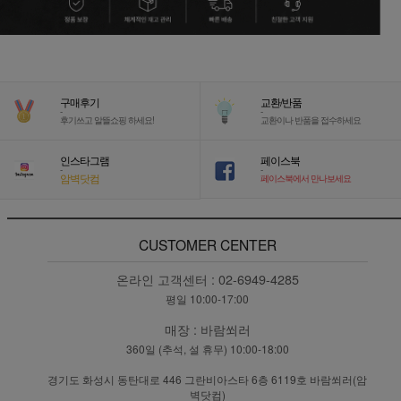
구매후기
교환/반품
-
-
후기쓰고 알뜰쇼핑 하세요!
교환이나 반품을 접수하세요
인스타그램
페이스북
-
-
암벽닷컴
페이스북에서 만나보세요
CUSTOMER CENTER
온라인 고객센터 :
02-6949-4285
평일 10:00-17:00
매장 :
바람쐬러
360일 (추석, 설 휴무) 10:00-18:00
경기도 화성시 동탄대로 446 그란비아스타 6층 6119호 바람쐬러(암
벽닷컴)