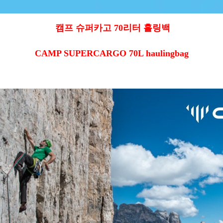
캠프 슈퍼카고 70리터 홀링백
CAMP SUPERCARGO 70L haulingbag