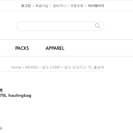
로그인
회원가입
장바구니
주문조회
마이페이지
ㅣ
ㅣ
ㅣ
ㅣ
PACKS
APPAREL
>
>
> 캠프 슈퍼카고 70_홀링백
Home
BRAND
캠프 CAMP
백
0L haulingbag
0원