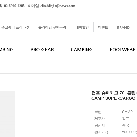
화
02-6949-4285
이메일
climblight@naver.com
중고장터 프리마켓
클라이밍 구인구직
대박할인
이벤트
BRAND
MBING
PRO GEAR
CAMPING
FOOTWEAR
캠프 슈퍼카고 70_홀링
CAMP SUPERCARGO 7
브랜드
CAMP
제조사
캠프
원산지
중국
판매가격
500,00