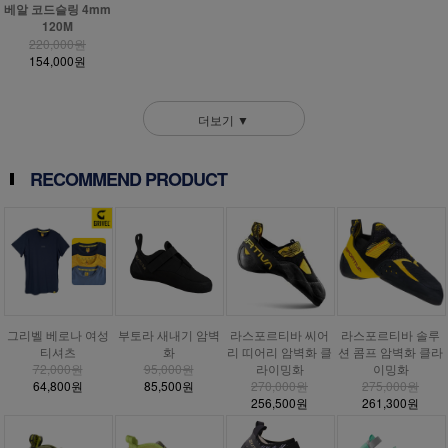
베알 코드슬링 4mm
120M
220,000원
154,000원
더보기 ▼
RECOMMEND PRODUCT
그리벨 베로나 여성
부토라 새내기 암벽
라스포르티바 씨어
라스포르티바 솔루
티셔츠
화
리 띠어리 암벽화 클
션 콤프 암벽화 클라
72,000원
95,000원
라이밍화
이밍화
64,800원
85,500원
270,000원
275,000원
256,500원
261,300원