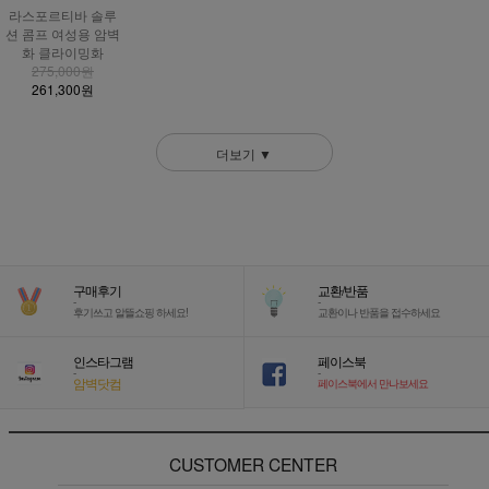
라스포르티바 솔루
션 콤프 여성용 암벽
화 클라이밍화
275,000원
261,300원
더보기 ▼
구매후기
교환/반품
-
-
후기쓰고 알뜰쇼핑 하세요!
교환이나 반품을 접수하세요
인스타그램
페이스북
-
-
암벽닷컴
페이스북에서 만나보세요
CUSTOMER CENTER