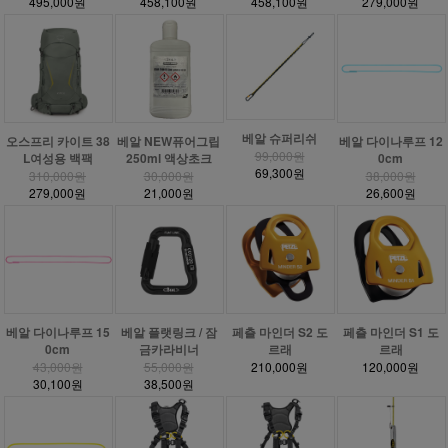
495,000원
458,100원
458,100원
279,000원
베알 슈퍼리쉬
베알 NEW퓨어그립
오스프리 카이트 38
베알 다이나루프 12
99,000원
250ml 액상초크
L여성용 백팩
0cm
69,300원
30,000원
310,000원
38,000원
21,000원
279,000원
26,600원
베알 다이나루프 15
베알 플랫링크 / 잠
페츨 마인더 S2 도
페츨 마인더 S1 도
0cm
금카라비너
르래
르래
43,000원
55,000원
210,000원
120,000원
30,100원
38,500원