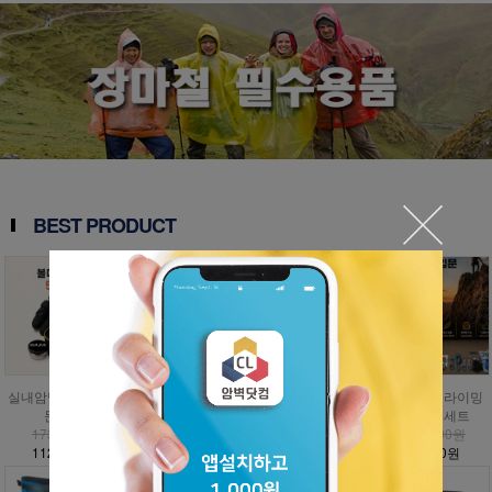
BEST PRODUCT
실내암벽 볼더링 입
인공외벽 클라이밍
자연암벽 클라이밍
자연암벽 클라이밍
문세트
입문세트
입문세트
고급 입문세트
173,000원
797,000원
1,009,000원
1,476,000원
112,500원
358,700원
454,100원
885,600원