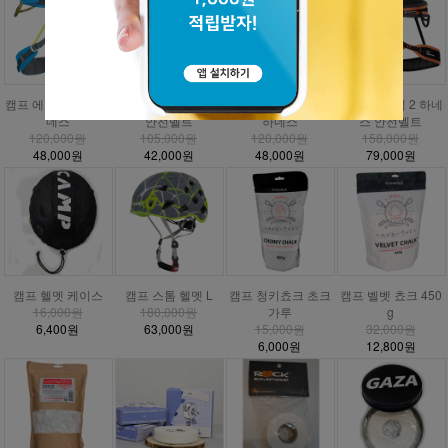
캠프 에너지 CR3 하
캠프 에너지 하네스
캠프 에너지 주니어
DMM 매버릭 2 하네
네스
안전벨트
하네스
스 안전벨트
120,000원
105,000원
120,000원
158,000원
48,000원
42,000원
48,000원
79,000원
캠프 헬멧 케이스
캠프 스톰 헬멧 L
캠프 청키쵸크 초크
캠프 벨벳 쵸크 450
16,000원
180,000원
가루
g
6,400원
63,000원
15,000원
32,000원
6,000원
12,800원