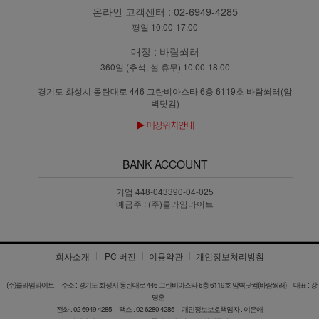
온라인 고객센터 :
02-6949-4285
평일 10:00-17:00
매장 :
바람쐬러
360일 (추석, 설 휴무) 10:00-18:00
경기도 화성시 동탄대로 446 그란비아스타 6층 6119호 바람쐬러(암
벽닷컴)
BANK ACCOUNT
기업 448-043390-04-025
예금주 : (주)클라임라이트
회사소개
PC 버전
이용약관
개인정보처리방침
(주)클라임라이트
주소 : 경기도 화성시 동탄대로 446 그란비아스타 6층 6119호 암벽닷컴(바람쐬러)
대표 : 강
명훈
전화 : 02-6949-4285
팩스 : 02-6280-4285
개인정보보호책임자 : 이은애