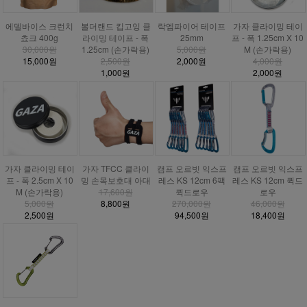
에델바이스 크런치
볼더랜드 킵고잉 클
락엠파이어 테이프
가자 클라이밍 테이
쵸크 400g
라이밍 테이프 - 폭
25mm
프 - 폭 1.25cm X 10
30,000원
1.25cm (손가락용)
5,000원
M (손가락용)
15,000원
2,500원
2,000원
4,000원
1,000원
2,000원
가자 클라이밍 테이
가자 TFCC 클라이
캠프 오르빗 익스프
캠프 오르빗 익스프
프 - 폭 2.5cm X 10
밍 손목보호대 아대
레스 KS 12cm 6팩
레스 KS 12cm 퀵드
M (손가락용)
17,600원
퀵드로우
로우
5,000원
8,800원
270,000원
46,000원
2,500원
94,500원
18,400원