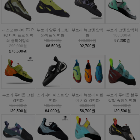
라스포르티바 TC P
부토라 알투라 그린
부토라 뉴코멧 암벽
부토라 코멧 암벽화
RO 티씨 프로 암벽
와이드 암벽화
화
108,000원
화 클라이밍화
185,000원
103,000원
97,200원
290,000원
166,500원
92,700원
275,500원
부토라 루비콘 그린
스카디바 퍼스트 암
부토라 뉴보라 어린
부토라 루비콘 블루
암벽화
벽화
이 키즈 암벽화
칼발 족형 암벽화
155,000원
105,000원
63,000원
155,000원
139,500원
84,000원
56,700원
139,500원