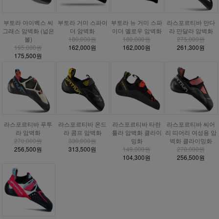
부토라 거미 스파이
부토라 아이벡스 씨
부토라 뉴 거미 스파
라스포르티바 만다
더 암벽화
그래스 암벽화 (넓은
이더 옐로우 암벽화
라 만달라 암벽화
180,000원
볼)
180,000원
275,000원
162,000원
195,000원
162,000원
261,300원
175,500원
라스포르티바 푸투
라스포르티바 온드
라스포르티바 타란
라스포르티바 씨어
라 암벽화
라 콤프 암벽화
툴라 암벽화 클라이
리 띠어리 여성용 암
270,000원
330,000원
밍화
벽화 클라이밍화
256,500원
313,500원
149,000원
270,000원
104,300원
256,500원