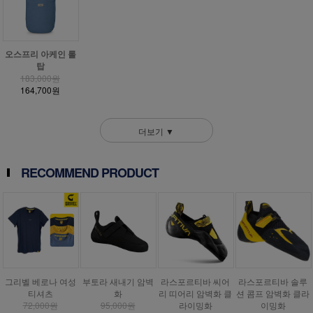
오스프리 아케인 롤
탑
183,000원
164,700원
더보기 ▼
RECOMMEND PRODUCT
그리벨 베로나 여성
부토라 새내기 암벽
라스포르티바 씨어
라스포르티바 솔루
티셔츠
화
리 띠어리 암벽화 클
션 콤프 암벽화 클라
72,000원
95,000원
라이밍화
이밍화