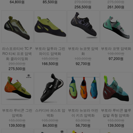
64,800원
85,500원
270,000원
275,000원
256,500원
261,300원
라스포르티바 TC P
부토라 알투라 그린
부토라 뉴코멧 암벽
부토라 코멧 암벽화
RO 티씨 프로 암벽
와이드 암벽화
화
108,000원
화 클라이밍화
185,000원
103,000원
97,200원
290,000원
166,500원
92,700원
275,500원
부토라 루비콘 그린
스카디바 퍼스트 암
부토라 뉴보라 어린
부토라 루비콘 블루
암벽화
벽화
이 키즈 암벽화
칼발 족형 암벽화
155,000원
105,000원
63,000원
155,000원
139,500원
84,000원
56,700원
139,500원