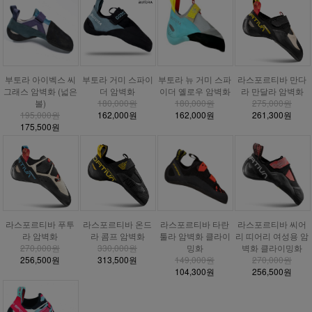
부토라 거미 스파이
부토라 아이벡스 씨
부토라 뉴 거미 스파
라스포르티바 만다
더 암벽화
그래스 암벽화 (넓은
이더 옐로우 암벽화
라 만달라 암벽화
180,000원
볼)
180,000원
275,000원
162,000원
195,000원
162,000원
261,300원
175,500원
라스포르티바 푸투
라스포르티바 온드
라스포르티바 타란
라스포르티바 씨어
라 암벽화
라 콤프 암벽화
툴라 암벽화 클라이
리 띠어리 여성용 암
270,000원
330,000원
밍화
벽화 클라이밍화
256,500원
313,500원
149,000원
270,000원
104,300원
256,500원