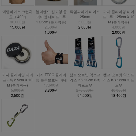
에델바이스 크런치
볼더랜드 킵고잉 클
락엠파이어 테이프
가자 클라이밍 테이
쵸크 400g
라이밍 테이프 - 폭
25mm
프 - 폭 1.25cm X 10
30,000원
1.25cm (손가락용)
5,000원
M (손가락용)
15,000원
2,500원
2,000원
4,000원
1,000원
2,000원
가자 클라이밍 테이
가자 TFCC 클라이
캠프 오르빗 익스프
캠프 오르빗 익스프
프 - 폭 2.5cm X 10
밍 손목보호대 아대
레스 KS 12cm 6팩
레스 KS 12cm 퀵드
M (손가락용)
17,600원
퀵드로우
로우
5,000원
8,800원
270,000원
46,000원
2,500원
94,500원
18,400원