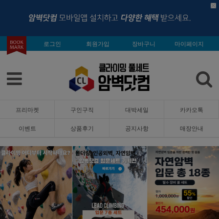
로그인
회원가입
장바구니
마이페이지
프리마켓
구인구직
대박세일
카카오톡
이벤트
상품후기
공지사항
매장안내