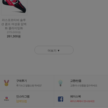
라스포르티바 솔루
션 콤프 여성용 암벽
화 클라이밍화
275,000원
261,300원
더보기 ▼
구매후기
교환/반품
-
-
후기쓰고 알뜰쇼핑 하세요!
교환이나 반품을 접수하세요
인스타그램
페이스북
-
-
암벽닷컴
페이스북에서 만나보세요