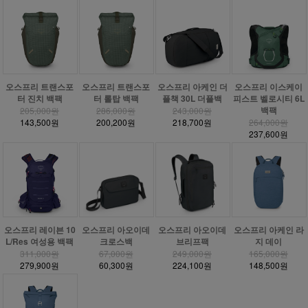
오스프리 트랜스포
오스프리 트랜스포
오스프리 아케인 더
오스프리 이스케이
터 진치 백팩
터 롤탑 백팩
플책 30L 더플백
피스트 벨로시티 6L
백팩
205,000원
286,000원
243,000원
143,500원
200,200원
218,700원
264,000원
237,600원
오스프리 레이븐 10
오스프리 아오이데
오스프리 아오이데
오스프리 아케인 라
L/Res 여성용 백팩
크로스백
브리프팩
지 데이
311,000원
67,000원
249,000원
165,000원
279,900원
60,300원
224,100원
148,500원