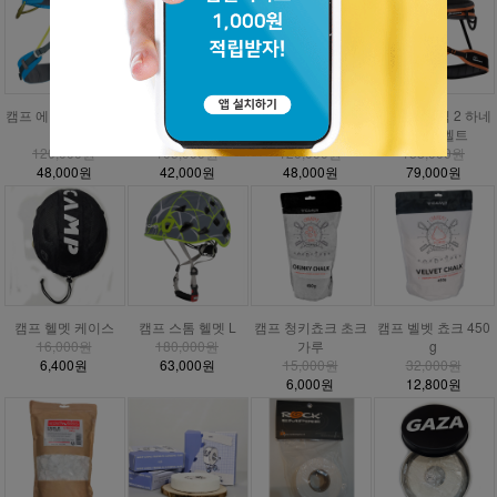
캠프 에너지 CR3 하
캠프 에너지 하네스
캠프 에너지 주니어
DMM 매버릭 2 하네
네스
안전벨트
하네스
스 안전벨트
120,000원
105,000원
120,000원
158,000원
48,000원
42,000원
48,000원
79,000원
캠프 헬멧 케이스
캠프 스톰 헬멧 L
캠프 청키쵸크 초크
캠프 벨벳 쵸크 450
16,000원
180,000원
가루
g
6,400원
63,000원
15,000원
32,000원
6,000원
12,800원