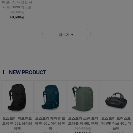
에델리드 나인틴 지
세트 10cm 퀵드로
58,000원
40,600원
더보기 ▼
NEW PRODUCT
오스프리 파포인트
오스프리 페어뷰 트
오스프리 소전 포터
오스프리 트랜스포
트랙 팩 55L 남성용
랙 팩 50L 여성용 백
트래블 팩 46L 백팩
터 WP 더플 40L 더
백팩
팩
플백
319,500원