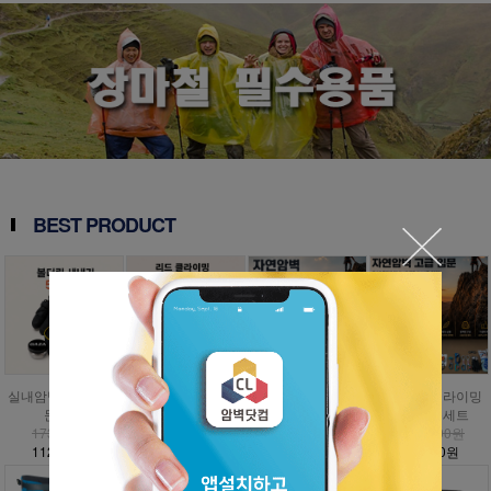
BEST PRODUCT
실내암벽 볼더링 입
인공외벽 클라이밍
자연암벽 클라이밍
자연암벽 클라이밍
문세트
입문세트
입문세트
고급 입문세트
173,000원
797,000원
1,009,000원
1,476,000원
112,500원
358,700원
454,100원
885,600원