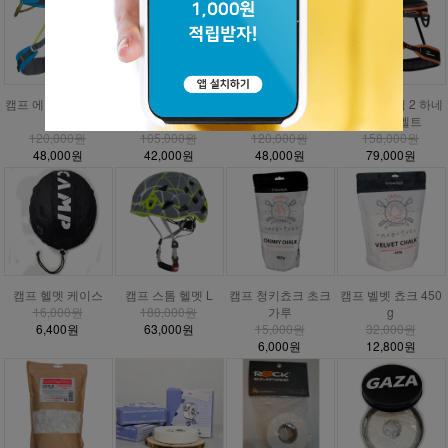
캠프 에너지 CR3 하
캠프 에너지 하네스
캠프 에너지 주니어
DMM 매버릭 2 하네
네스
안전벨트
하네스
스 안전벨트
120,000원
105,000원
120,000원
158,000원
48,000원
42,000원
48,000원
79,000원
캠프 헬멧 케이스
캠프 스톰 헬멧 L
캠프 청키쵸크 초크
캠프 벨벳 쵸크 450
16,000원
180,000원
가루
g
6,400원
63,000원
15,000원
32,000원
6,000원
12,800원