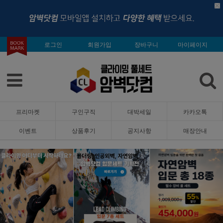
로그인
회원가입
장바구니
마이페이지
프리마켓
구인구직
대박세일
카카오톡
이벤트
상품후기
공지사항
매장안내