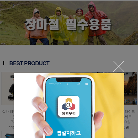
BEST PRODUCT
실내암벽 볼더링 입
인공외벽 클라이밍
자연암벽 클라이밍
자연암벽 클라이밍
문세트
입문세트
입문세트
고급 입문세트
173,000원
797,000원
1,009,000원
1,476,000원
112,500원
358,700원
454,100원
885,600원