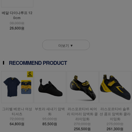
베알 다이나루프 12
0cm
38,000원
26,600원
더보기 ▼
RECOMMEND PRODUCT
그리벨 베로나 여성
부토라 새내기 암벽
라스포르티바 씨어
라스포르티바 솔루
티셔츠
화
리 띠어리 암벽화 클
션 콤프 암벽화 클라
72,000원
95,000원
라이밍화
이밍화
64,800원
85,500원
270,000원
275,000원
256,500원
261,300원