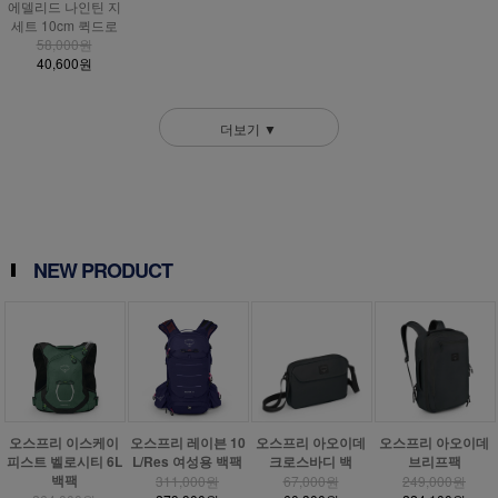
에델리드 나인틴 지
세트 10cm 퀵드로
58,000원
40,600원
더보기 ▼
NEW PRODUCT
오스프리 이스케이
오스프리 레이븐 10
오스프리 아오이데
오스프리 아오이데
피스트 벨로시티 6L
L/Res 여성용 백팩
크로스바디 백
브리프팩
백팩
311,000원
67,000원
249,000원