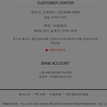
CUSTOMER CENTER
온라인 고객센터 :
02-6949-4285
평일 10:00-17:00
매장 :
바람쐬러
360일 (추석, 설 휴무) 10:00-18:00
경기도 화성시 동탄대로 446 그란비아스타 6층 6119호 바람쐬러(암
벽닷컴)
BANK ACCOUNT
기업 448-043390-04-025
예금주 : (주)클라임라이트
회사소개
PC 버전
이용약관
개인정보처리방침
(주)클라임라이트
주소 : 경기도 화성시 동탄대로 446 그란비아스타 6층 6119호 암벽닷컴(바람쐬러)
대표 : 강