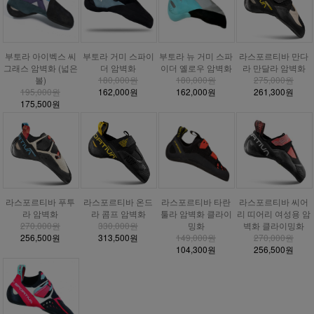
부토라 거미 스파이
부토라 아이벡스 씨
부토라 뉴 거미 스파
라스포르티바 만다
더 암벽화
그래스 암벽화 (넓은
이더 옐로우 암벽화
라 만달라 암벽화
180,000원
볼)
180,000원
275,000원
162,000원
195,000원
162,000원
261,300원
175,500원
라스포르티바 푸투
라스포르티바 온드
라스포르티바 타란
라스포르티바 씨어
라 암벽화
라 콤프 암벽화
툴라 암벽화 클라이
리 띠어리 여성용 암
270,000원
330,000원
밍화
벽화 클라이밍화
256,500원
313,500원
149,000원
270,000원
104,300원
256,500원