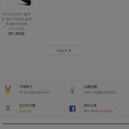
라스포르티바 솔루
션 콤프 여성용 암벽
화 클라이밍화
275,000원
261,300원
더보기 ▼
구매후기
교환/반품
-
-
후기쓰고 알뜰쇼핑 하세요!
교환이나 반품을 접수하세요
인스타그램
페이스북
-
-
암벽닷컴
페이스북에서 만나보세요