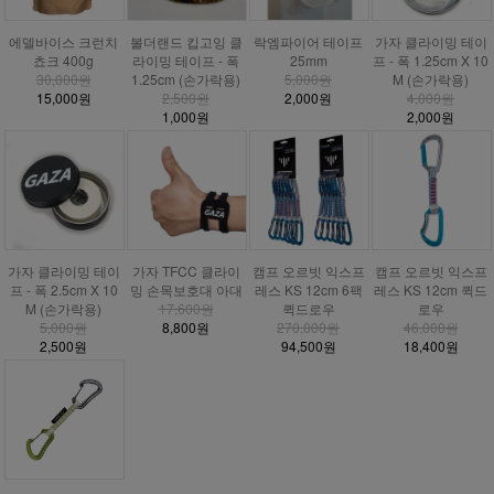
에델바이스 크런치
볼더랜드 킵고잉 클
락엠파이어 테이프
가자 클라이밍 테이
쵸크 400g
라이밍 테이프 - 폭
25mm
프 - 폭 1.25cm X 10
30,000원
1.25cm (손가락용)
5,000원
M (손가락용)
15,000원
2,500원
2,000원
4,000원
1,000원
2,000원
가자 클라이밍 테이
가자 TFCC 클라이
캠프 오르빗 익스프
캠프 오르빗 익스프
프 - 폭 2.5cm X 10
밍 손목보호대 아대
레스 KS 12cm 6팩
레스 KS 12cm 퀵드
M (손가락용)
17,600원
퀵드로우
로우
5,000원
8,800원
270,000원
46,000원
2,500원
94,500원
18,400원