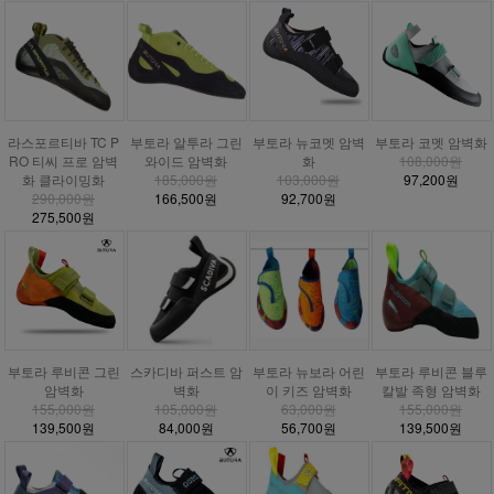
라스포르티바 TC P
부토라 알투라 그린
부토라 뉴코멧 암벽
부토라 코멧 암벽화
RO 티씨 프로 암벽
와이드 암벽화
화
108,000원
화 클라이밍화
185,000원
103,000원
97,200원
290,000원
166,500원
92,700원
275,500원
부토라 루비콘 그린
스카디바 퍼스트 암
부토라 뉴보라 어린
부토라 루비콘 블루
암벽화
벽화
이 키즈 암벽화
칼발 족형 암벽화
155,000원
105,000원
63,000원
155,000원
139,500원
84,000원
56,700원
139,500원