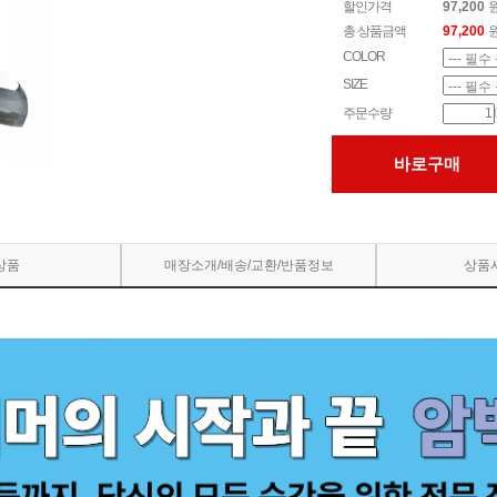
할인가격
97,200
총 상품금액
97,200
COLOR
SIZE
주문수량
바로구매
상품
매장소개/배송/교환/반품정보
상품