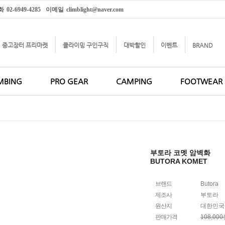
화
02-6949-4285
이메일
climblight@naver.com
중고장터 프리마켓
클라이밍 구인구직
대박할인
이벤트
BRAND
MBING
PRO GEAR
CAMPING
FOOTWEAR
부토라 코멧 암벽화
BUTORA KOMET
브랜드
Butora
제조사
부토라
원산지
대한민국
판매가격
108,00