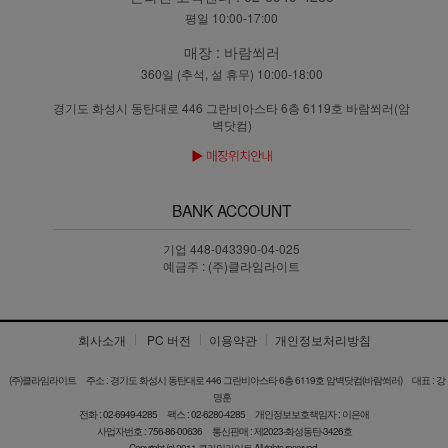
평일 10:00-17:00
매장 :
바람쐬러
360일 (추석, 설 휴무) 10:00-18:00
경기도 화성시 동탄대로 446 그란비아스타 6층 6119호 바람쐬러(암
벽닷컴)
BANK ACCOUNT
기업 448-043390-04-025
예금주 : (주)클라임라이트
회사소개
PC 버전
이용약관
개인정보처리방침
(주)클라임라이트
주소 : 경기도 화성시 동탄대로 446 그란비아스타 6층 6119호 암벽닷컴(바람쐬러)
대표 : 강
명훈
전화 : 02-6949-4285
팩스 : 02-6280-4285
개인정보보호책임자 : 이은애
사업자번호 : 756-86-00636
통신판매 : 제2023-화성동탄-3426호
Copyright (c) 2011 클라임라이트 All rights reserved.