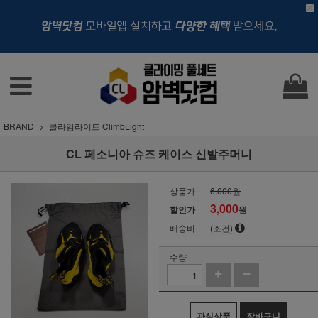
BRAND
클라임라이트 ClimbLight
CL 페소니아 슈즈 케이스 신발주머니
상품가
6,000원
3,000
할인가
원
배송비
(조건)
수량
관심상품
장바구니