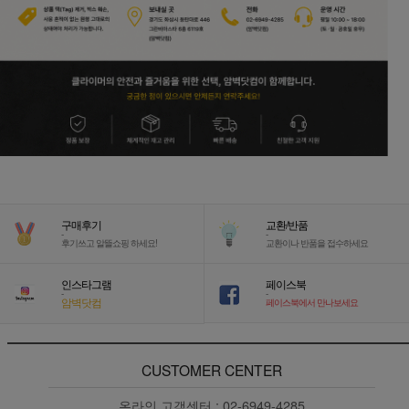
구매후기
교환/반품
-
-
후기쓰고 알뜰쇼핑 하세요!
교환이나 반품을 접수하세요
인스타그램
페이스북
-
-
암벽닷컴
페이스북에서 만나보세요
CUSTOMER CENTER
온라인 고객센터 :
02-6949-4285