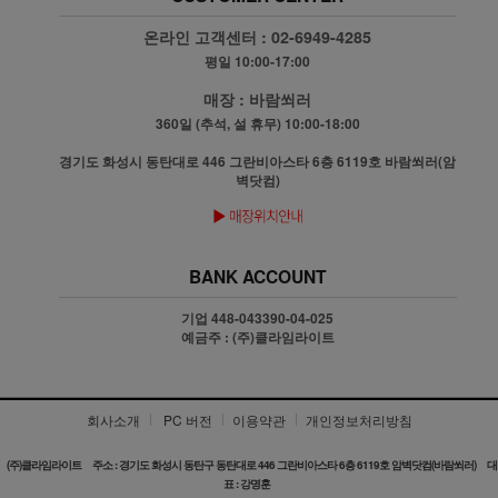
온라인 고객센터 :
02-6949-4285
평일 10:00-17:00
매장 :
바람쐬러
360일 (추석, 설 휴무) 10:00-18:00
경기도 화성시 동탄대로 446 그란비아스타 6층 6119호 바람쐬러(암
벽닷컴)
BANK ACCOUNT
기업 448-043390-04-025
예금주 : (주)클라임라이트
회사소개
PC 버전
이용약관
개인정보처리방침
(주)클라임라이트
주소 : 경기도 화성시 동탄구 동탄대로 446 그란비아스타 6층 6119호 암벽닷컴(바람쐬러)
대
표 : 강명훈