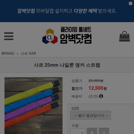
BRAND
사르 SAR
사르 25mm 나일론 앵커 스트랩
상품가
25,000원
12,500
할인가
원
배송비
(조건)
SIZE
수량