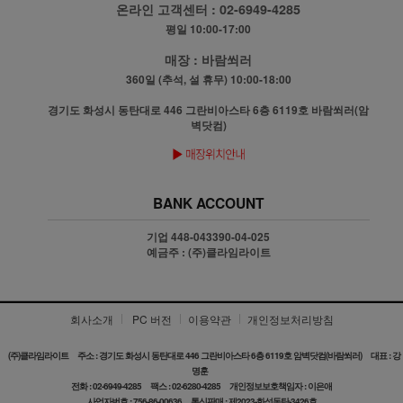
온라인 고객센터 :
02-6949-4285
평일 10:00-17:00
매장 :
바람쐬러
360일 (추석, 설 휴무) 10:00-18:00
경기도 화성시 동탄대로 446 그란비아스타 6층 6119호 바람쐬러(암
벽닷컴)
BANK ACCOUNT
기업 448-043390-04-025
예금주 : (주)클라임라이트
회사소개
PC 버전
이용약관
개인정보처리방침
(주)클라임라이트
주소 : 경기도 화성시 동탄대로 446 그란비아스타 6층 6119호 암벽닷컴(바람쐬러)
대표 : 강
명훈
전화 : 02-6949-4285
팩스 : 02-6280-4285
개인정보보호책임자 : 이은애
사업자번호 : 756-86-00636
통신판매 : 제2023-화성동탄-3426호