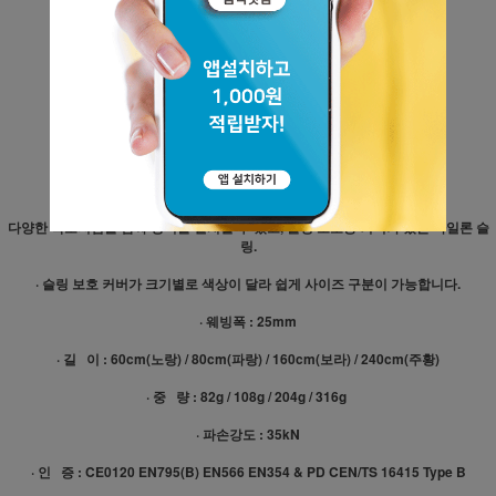
사르 25mm 나일론 앵커 스트랩
60cm/80cm/160cm/240cm
SAR 25mm nylon anchor
strop
60cm/80cm/160cm/240cm
다양한 확보지점을 감싸 장비를 설치할 수 있고, 슬링 보호용 커버가 있는 나일론 슬
링.
· 슬링 보호 커버가 크기별로 색상이 달라 쉽게 사이즈 구분이 가능합니다.
· 웨빙폭 : 25mm
· 길 이 : 60cm(노랑) / 80cm(파랑) / 160cm(보라) / 240cm(주황)
· 중 량 : 82g / 108g / 204g / 316g
· 파손강도 : 35kN
· 인 증 : CE0120 EN795(B) EN566 EN354 & PD CEN/TS 16415 Type B