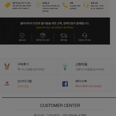
구매후기
교환/반품
-
-
후기쓰고 알뜰쇼핑 하세요!
교환이나 반품을 접수하세요
인스타그램
페이스북
-
-
암벽닷컴
페이스북에서 만나보세요
CUSTOMER CENTER
온라인 고객센터 :
02-6949-4285