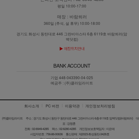
평일 10:00-17:00
매장 :
바람쐬러
360일 (추석, 설 휴무) 10:00-18:00
경기도 화성시 동탄대로 446 그란비아스타 6층 6119호 바람쐬러(암
벽닷컴)
BANK ACCOUNT
기업 448-043390-04-025
예금주 : (주)클라임라이트
회사소개
PC 버전
이용약관
개인정보처리방침
(주)클라임라이트
주소 : 경기도 화성시 동탄구 동탄대로 446 그란비아스타 6층 6119호 암벽닷컴(바람쐬러)
대
표 : 강명훈
전화 : 02-6949-4285
팩스 : 02-6280-4285
개인정보보호책임자 : 이은애
사업자번호 : 756-86-00636
통신판매 : 제2023-화성동탄-3426호