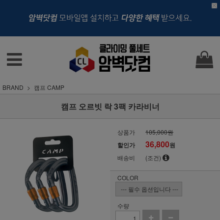
BRAND
캠프 CAMP
캠프 오르빗 락 3팩 카라비너
상품가
105,000원
36,800
할인가
원
배송비
(조건)
COLOR
수량