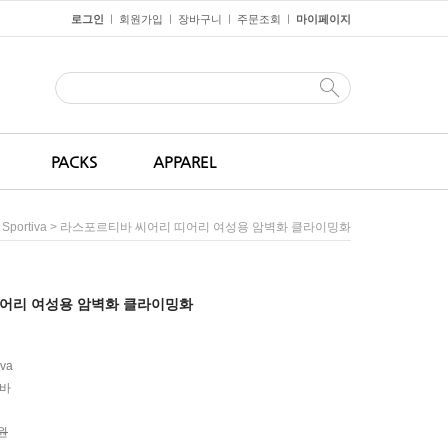
로그인
회원가입
장바구니
주문조회
마이페이지
ㅣ
ㅣ
ㅣ
ㅣ
PACKS
APPAREL
> 라스포르티바 씨어리 띠어리 여성용 암벽화 클라이밍화
portiva
어리 여성용 암벽화 클라이밍화
iva
바
0원