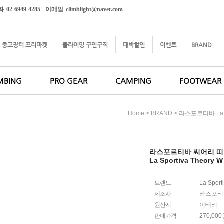
화
02-6949-4285
이메일
climblight@naver.com
중고장터 프리마켓
클라이밍 구인구직
대박할인
이벤트
BRAND
MBING
PRO GEAR
CAMPING
FOOTWEAR
>
>
Home
BRAND
라스포르티바 La S
라스포르티바 씨어리 띠
La Sportiva Theory W
브랜드
La Sport
제조사
라스포티
원산지
이태리
판매가격
270,00