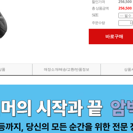
할인가격
256,500
총 상품금액
256,500
SIZE
주문수량
바로구매
상품
매장소개/배송/교환/반품정보
상품