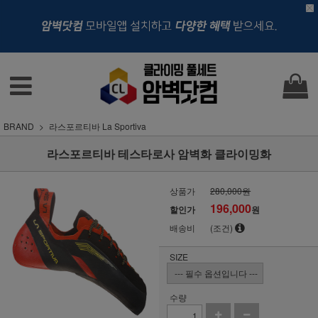
BRAND
라스포르티바 La Sportiva
라스포르티바 테스타로사 암벽화 클라이밍화
상품가
280,000원
196,000
할인가
원
배송비
(조건)
SIZE
수량