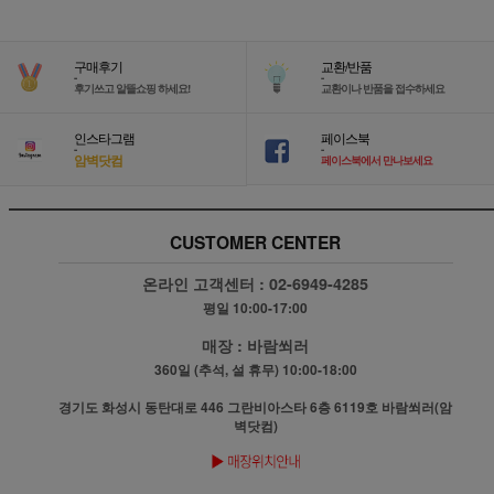
구매후기
교환/반품
-
-
후기쓰고 알뜰쇼핑 하세요!
교환이나 반품을 접수하세요
인스타그램
페이스북
-
-
암벽닷컴
페이스북에서 만나보세요
CUSTOMER CENTER
온라인 고객센터 :
02-6949-4285
평일 10:00-17:00
매장 :
바람쐬러
360일 (추석, 설 휴무) 10:00-18:00
경기도 화성시 동탄대로 446 그란비아스타 6층 6119호 바람쐬러(암
벽닷컴)