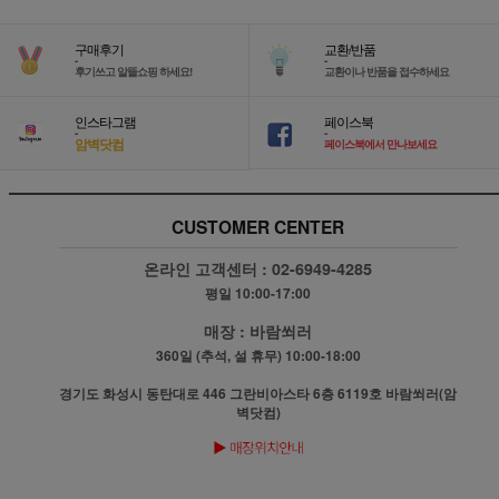
구매후기
교환/반품
-
-
후기쓰고 알뜰쇼핑 하세요!
교환이나 반품을 접수하세요
인스타그램
페이스북
-
-
암벽닷컴
페이스북에서 만나보세요
CUSTOMER CENTER
온라인 고객센터 :
02-6949-4285
평일 10:00-17:00
매장 :
바람쐬러
360일 (추석, 설 휴무) 10:00-18:00
경기도 화성시 동탄대로 446 그란비아스타 6층 6119호 바람쐬러(암
벽닷컴)