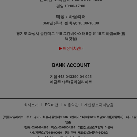
평일 10:00-17:00
매장 :
바람쐬러
360일 (추석, 설 휴무) 10:00-18:00
경기도 화성시 동탄대로 446 그란비아스타 6층 6119호 바람쐬러(암
벽닷컴)
BANK ACCOUNT
기업 448-043390-04-025
예금주 : (주)클라임라이트
회사소개
PC 버전
이용약관
개인정보처리방침
(주)클라임라이트
주소 : 경기도 화성시 동탄대로 446 그란비아스타 6층 6119호 암벽닷컴(바람쐬러)
대표 : 강
명훈
전화 : 02-6949-4285
팩스 : 02-6280-4285
개인정보보호책임자 : 이은애
사업자번호 : 756-86-00636
통신판매 : 제2023-화성동탄-3426호