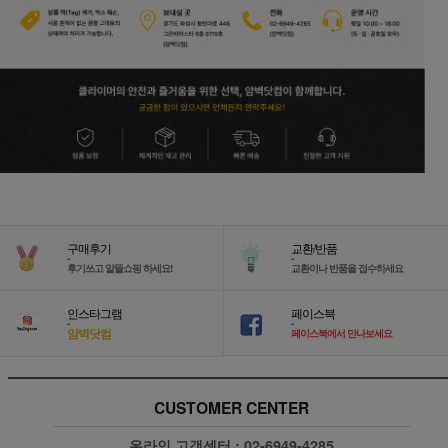
구매후기
교환/반품
-
-
후기쓰고 알뜰쇼핑 하세요!
교환이나 반품을 접수하세요
인스타그램
페이스북
-
-
암벽닷컴
페이스북에서 만나보세요
CUSTOMER CENTER
온라인 고객센터 :
02-6949-4285