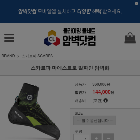
BRAND
스카르파 SCARPA
스카르파 마에스트로 알파인 암벽화
상품가
360,000원
144,000
할인가
원
배송비
(조건)
SIZE
수량