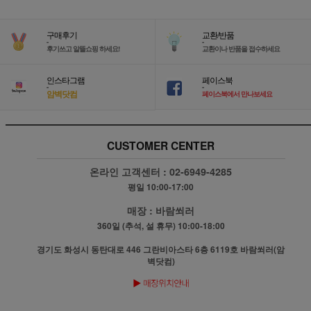
구매후기
교환/반품
-
-
후기쓰고 알뜰쇼핑 하세요!
교환이나 반품을 접수하세요
인스타그램
페이스북
-
-
암벽닷컴
페이스북에서 만나보세요
CUSTOMER CENTER
온라인 고객센터 :
02-6949-4285
평일 10:00-17:00
매장 :
바람쐬러
360일 (추석, 설 휴무) 10:00-18:00
경기도 화성시 동탄대로 446 그란비아스타 6층 6119호 바람쐬러(암
벽닷컴)