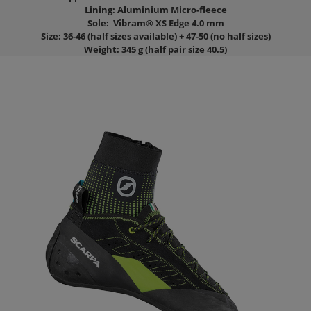
Lining:
Aluminium Micro-fleece
Sole:
Vibram® XS
Edge 4.0 mm
Size:
36-46 (half sizes available) + 47-50 (no half sizes)
Weight:
345 g (half pair size 40.5)