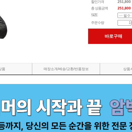
할인가격
251,800
총 상품금액
251,800
SIZE
주문수량
바로구매
상품
매장소개/배송/교환/반품정보
상품