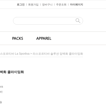
로그인
회원가입
장바구니
주문조회
마이페이지
ㅣ
ㅣ
ㅣ
ㅣ
PACKS
APPAREL
> 라스포르티바 솔루션 암벽화 클라이밍화
스포르티바 La Sportiva
암벽화 클라이밍화
iva
바
0원