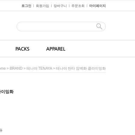
로그인
회원가입
장바구니
주문조회
마이페이지
ㅣ
ㅣ
ㅣ
ㅣ
PACKS
APPAREL
>
>
> 테나야 탄타 암벽화 클라이밍화
ome
BRAND
테나야 TENAYA
라이밍화
0원