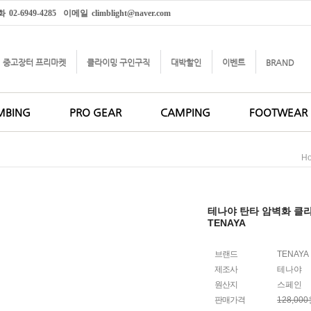
화
02-6949-4285
이메일
climblight@naver.com
중고장터 프리마켓
클라이밍 구인구직
대박할인
이벤트
BRAND
MBING
PRO GEAR
CAMPING
FOOTWEAR
H
테나야 탄타 암벽화 클
TENAYA
브랜드
TENAYA
제조사
테나야
원산지
스페인
판매가격
128,00