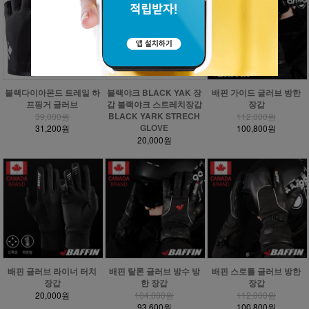
블랙다이아몬드 트레일 하
블랙야크 BLACK YAK 장
배핀 가이드 글러브 방한
프핑거 글러브
갑 블랙야크 스트레치장갑
장갑
BLACK YARK STRECH
39,000원
112,000원
GLOVE
31,200원
100,800원
20,000원
배핀 글러브 라이너 터치
배핀 탈론 글러브 방수 방
배핀 스로틀 글러브 방한
장갑
한 장갑
장갑
20,000원
104,000원
112,000원
93,600원
100,800원