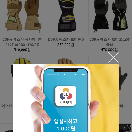
ESKA 에스카 시가피비아
ESKA 에스카 트리톤 5
ESKA 에스카 헬리오스5F
이 5F 플러스 (긴소매)
플랩
275,000원
540,000원
470,000원
에스카 플래쉬 프로 지티엑
에스카 시가 피비아이 플러
레키 브리즈 숏 글러브
스
스 5
48,000원
231,000원
490,000원
43,200원