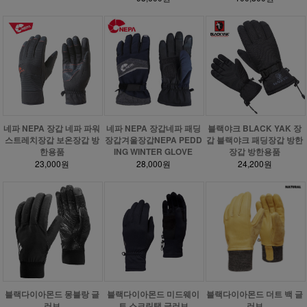
네파 NEPA 장갑 네파 파워
네파 NEPA 장갑네파 패딩
블랙야크 BLACK YAK 장
스트레치장갑 보온장갑 방
장갑겨울장갑NEPA PEDD
갑 블랙야크 패딩장갑 방한
한용품
ING WINTER GLOVE
장갑 방한용품
23,000원
28,000원
24,200원
블랙다이아몬드 몽블랑 글
블랙다이아몬드 미드웨이
블랙다이아몬드 더트 백 글
러브
트 스크린탭 글러브
러브