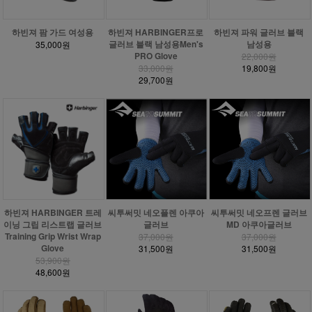
하빈져 팜 가드 여성용
하빈져 HARBINGER프로
하빈져 파워 글러브 블랙
글러브 블랙 남성용Men's
남성용
35,000원
PRO Glove
22,000원
33,000원
19,800원
29,700원
하빈져 HARBINGER 트레
씨투써밋 네오플렌 아쿠아
씨투써밋 네오프렌 글러브
이닝 그립 리스트랩 글러브
글러브
MD 아쿠아글러브
Training Grip Wrist Wrap
37,000원
37,000원
Glove
31,500원
31,500원
53,900원
48,600원