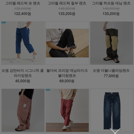
그리벨 레드락 숏 팬츠
그리벨 레드락 칠부 팬츠
그리벨 하프돔 데님 팬츠
136,000원
148,000원
148,000원
122,400원
133,200원
133,200원
볼더씨 프리덤 데님라이크
쏘엠 더블니클라임팬츠
쏘엠 감탄바지 시그니처 클
볼더링팬츠
라이밍팬츠
77,000원
69,000원
45,000원