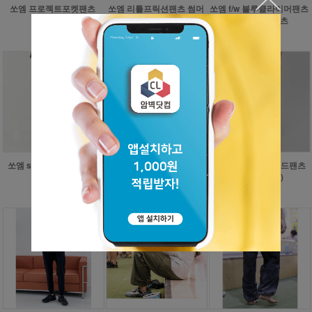
쏘엠 프로젝트포켓팬츠
쏘엠 f/w 블루클라이머팬츠
쏘엠 리틀프릭션팬츠 썸머
데님볼더링팬츠
팬츠
82,000원
77,000원
56,000원
쏘엠 에어더블와이드팬츠
쏘엠 s/s 하이볼팬츠 2탄
쏘엠 째밍팬츠 암벽등반 볼
(Grey Label)
더링팬츠 클라이밍팬츠
72,000원
114,000원
56,000원