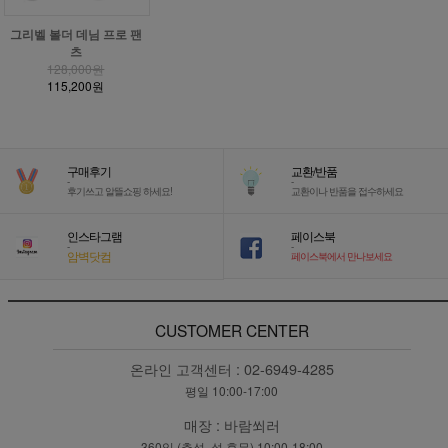
그리벨 볼더 데님 프로 팬
츠
128,000원
115,200원
구매후기
교환/반품
-
-
후기쓰고 알뜰쇼핑 하세요!
교환이나 반품을 접수하세요
인스타그램
페이스북
-
-
암벽닷컴
페이스북에서 만나보세요
CUSTOMER CENTER
온라인 고객센터 :
02-6949-4285
평일 10:00-17:00
매장 :
바람쐬러
360일 (추석, 설 휴무) 10:00-18:00